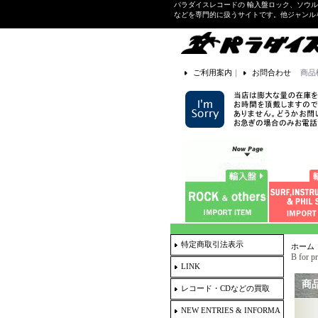
パラダイスレコードの 輸入盤ロック、ソウ
などを専門的に扱うサイトです。他ジャンル
ご利用案内
｜
お問合わせ
商品
特定商取引法表示
ホーム
B for 
LINK
商
レコード・CDなどの買取
NEW ENTRIES & INFORMA