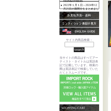
TION&OTHERS
2022年１月１日～2024年12
月25日の期間分をまとめまし
た。
サイト内商品検索：
当サイトの商品はすべてアー
ティスト・タイトルは英語表
記で記載しています。検索の
際は英語表記で検索していた
だくとスムーズです。
SHOPPING CART