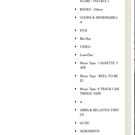
SCORE / INSTRUCT
BOOKS : Others
GOODS & MEMORABILI
A
DVD
Blu-Ray
VIDEO
LaserDisc
Music Tape : CASSETTE T
APE
Music Tape : REEL-TO-RE
EL
Music Tape: 8 TRACK CAR
TRIDGE TAPE
A
ABBA & RELAITED THIN
GS
AC/DC
AEROSMITH