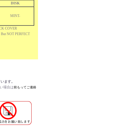
DISK
MINT-
ACK COVER
, But NOT PERFECT
ています。
たい場合は
前もってご連絡