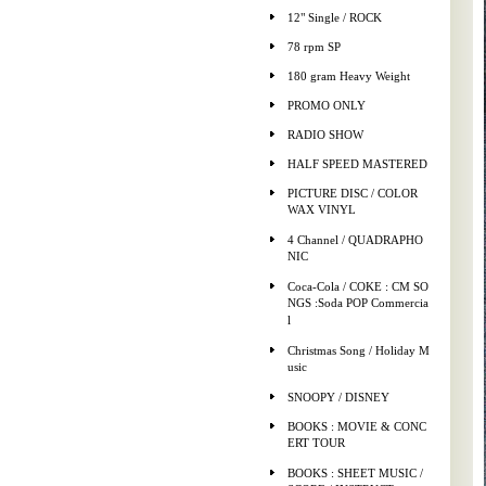
12" Single / ROCK
78 rpm SP
180 gram Heavy Weight
PROMO ONLY
RADIO SHOW
HALF SPEED MASTERED
PICTURE DISC / COLOR
WAX VINYL
4 Channel / QUADRAPHO
NIC
Coca-Cola / COKE : CM SO
NGS :Soda POP Commercia
l
Christmas Song / Holiday M
usic
SNOOPY / DISNEY
BOOKS : MOVIE & CONC
ERT TOUR
BOOKS : SHEET MUSIC /