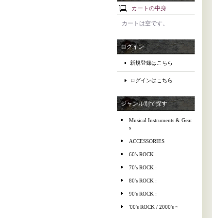
カートの中身
カートは空です。
ログイン
新規登録はこちら
ログインはこちら
ジャンル別で探す
Musical Instruments & Gear
s
ACCESSORIES
60's ROCK :
70's ROCK :
80's ROCK :
90's ROCK :
'00's ROCK / 2000's ~