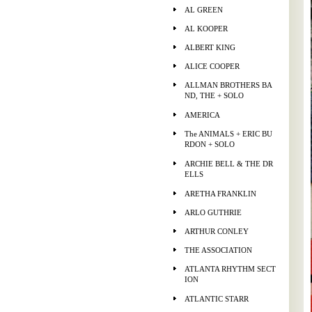
AL GREEN
AL KOOPER
ALBERT KING
ALICE COOPER
ALLMAN BROTHERS BA
ND, THE + SOLO
AMERICA
The ANIMALS + ERIC BU
RDON + SOLO
ARCHIE BELL & THE DR
ELLS
ARETHA FRANKLIN
ARLO GUTHRIE
ARTHUR CONLEY
THE ASSOCIATION
ATLANTA RHYTHM SECT
ION
ATLANTIC STARR