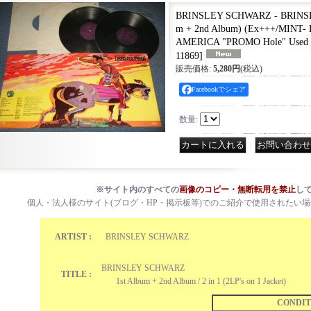
BRINSLEY SCHWARZ - BRINSL
m + 2nd Album) (Ex+++/MINT- B
AMERICA "PROMO Hole" Used
11869
]
販売価格
:
5,280円
(税込)
Facebookでシェア
数量
:
｜
※サイト内のすべての
画像のコピー・無断転用を禁止
し
個人・法人様のサイト(ブログ・HP・掲示板等)でのご紹介で使用されたい
ARTIST :
BRINSLEY SCHWARZ
BRINSLEY SCHWARZ
TITLE :
1st Album + 2nd Album / 2 in 1 (2LP's on 1 Jacket)
CONDIT