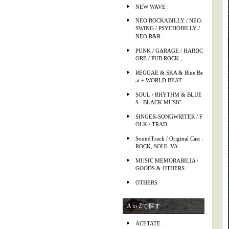
NEW WAVE :
NEO ROCKABILLY / NEO-
SWING / PSYCHOBILLY /
NEO R&R :
PUNK / GARAGE / HARDC
ORE / PUB ROCK ;
REGGAE & SKA & Blue Be
at + WORLD BEAT
SOUL / RHYTHM & BLUE
S : BLACK MUSIC
SINGER-SONGWRITER / F
OLK / TRAD. :
SoundTrack / Original Cast :
ROCK, SOUL VA
MUSIC MEMORABILIA /
GOODS & OTHERS
OTHERS
A to Zで探す
ACETATE