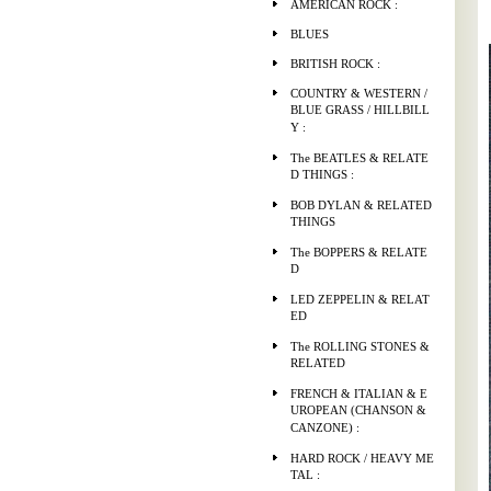
AMERICAN ROCK :
BLUES
BRITISH ROCK :
COUNTRY & WESTERN /
BLUE GRASS / HILLBILL
Y :
The BEATLES & RELATE
D THINGS :
BOB DYLAN & RELATED
THINGS
The BOPPERS & RELATE
D
LED ZEPPELIN & RELAT
ED
The ROLLING STONES &
RELATED
FRENCH & ITALIAN & E
UROPEAN (CHANSON &
CANZONE) :
HARD ROCK / HEAVY ME
TAL :