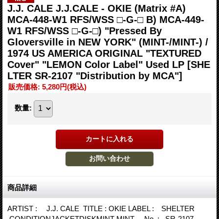
J.J. CALE J.J.CALE - OKIE (Matrix #A)
MCA-448-W1 RFS/WSS □-G-□ B) MCA-449-
W1 RFS/WSS □-G-□) "Pressed By
Gloversville in NEW YORK" (MINT-/MINT-) /
1974 US AMERICA ORIGINAL "TEXTURED
Cover" "LEMON Color Label" Used LP
[SHE
LTER SR-2107 "Distribution by MCA"]
販売価格
:
5,280円
(税込)
数量
:
商品詳細
ARTIST : J.J. CALE TITLE : OKIE LABEL : SHELTER
CONDITIONJACKETDISKMINT-MINT- No. : SR-2107