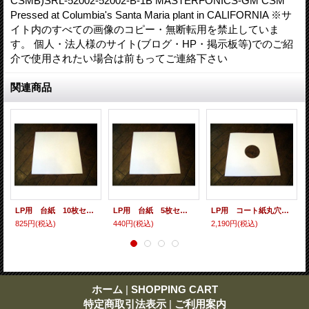
CSMB)SRL-52002-52002-B-1B MASTERFONICS-GM CSM
Pressed at Columbia's Santa Maria plant in CALIFORNIA ※サ
イト内のすべての画像のコピー・無断転用を禁止していま
す。 個人・法人様のサイト(ブログ・HP・掲示板等)でのご紹
介で使用されたい場合は前もってご連絡下さい
関連商品
LP用 台紙 10枚セット
LP用 台紙 5枚セット
LP用 コート紙丸穴ジャケ 10枚セット
825円
(税込)
440円
(税込)
2,190円
(税込)
ホーム
|
SHOPPING CART
特定商取引法表示
|
ご利用案内