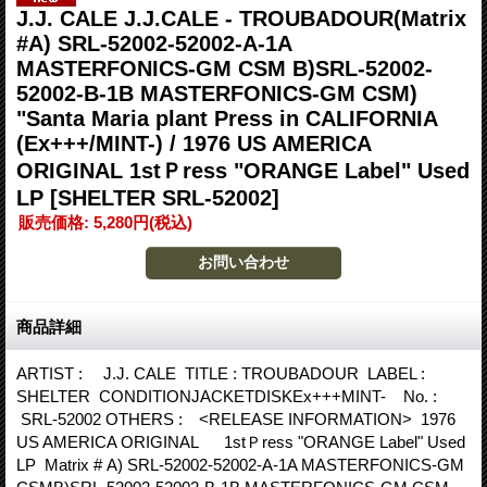
J.J. CALE J.J.CALE - TROUBADOUR(Matrix
#A) SRL-52002-52002-A-1A
MASTERFONICS-GM CSM B)SRL-52002-
52002-B-1B MASTERFONICS-GM CSM)
"Santa Maria plant Press in CALIFORNIA
(Ex+++/MINT-) / 1976 US AMERICA
ORIGINAL 1stＰress "ORANGE Label" Used
LP
[SHELTER SRL-52002]
販売価格
:
5,280円
(税込)
商品詳細
ARTIST : J.J. CALE TITLE : TROUBADOUR LABEL :
SHELTER CONDITIONJACKETDISKEx+++MINT- No. :
SRL-52002 OTHERS : <RELEASE INFORMATION> 1976
US AMERICA ORIGINAL 1stＰress "ORANGE Label" Used
LP Matrix # A) SRL-52002-52002-A-1A MASTERFONICS-GM