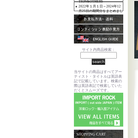
TION&OTHERS
2022年１月１日～2024年12
月25日の期間分をまとめまし
た。
サイト内商品検索：
当サイトの商品はすべてアー
ティスト・タイトルは英語表
記で記載しています。検索の
際は英語表記で検索していた
だくとスムーズです。
SHOPPING CART