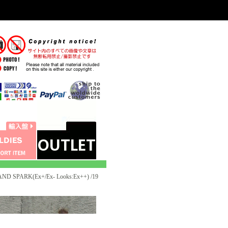
ND SPARK(Ex+/Ex- Looks:Ex++) /19