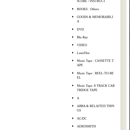
SCORE / INSTRUCT
BOOKS : Others
GOODS & MEMORABILI
A
DVD
Blu-Ray
VIDEO
LaserDisc
Music Tape : CASSETTE T
APE
Music Tape : REEL-TO-RE
EL
Music Tape: 8 TRACK CAR
TRIDGE TAPE
A
ABBA & RELAITED THIN
GS
AC/DC
AEROSMITH