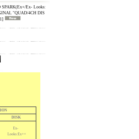
SPARK(Ex+/Ex- Looks:
IGINAL "QUAD/4CH DIS
1
]
ION
DISK
Ex-
Looks:Ex++