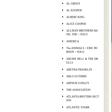
AL GREEN
AL KOOPER
ALBERT KING
ALICE COOPER
ALLMAN BROTHERS BA
ND, THE + SOLO
AMERICA
The ANIMALS + ERIC BU
RDON + SOLO
ARCHIE BELL & THE DR
ELLS
ARETHA FRANKLIN
ARLO GUTHRIE
ARTHUR CONLEY
THE ASSOCIATION
ATLANTA RHYTHM SECT
ION
ATLANTIC STARR