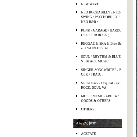
NEW WAVE :
NEO ROCKABILLY / NEO-
SWING / PSYCHOBILLY /
NEO R&R :
PUNK / GARAGE / HARDC
ORE / PUB ROCK ;
REGGAE & SKA & Blue Be
at + WORLD BEAT
SOUL / RHYTHM & BLUE
S : BLACK MUSIC
SINGER-SONGWRITER / F
OLK / TRAD. :
SoundTrack / Original Cast :
ROCK, SOUL VA
MUSIC MEMORABILIA /
GOODS & OTHERS
OTHERS
A to Zで探す
ACETATE