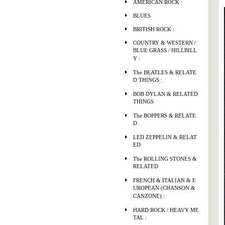
AMERICAN ROCK :
BLUES
BRITISH ROCK :
COUNTRY & WESTERN /
BLUE GRASS / HILLBILL
Y :
The BEATLES & RELATE
D THINGS :
BOB DYLAN & RELATED
THINGS
The BOPPERS & RELATE
D
LED ZEPPELIN & RELAT
ED
The ROLLING STONES &
RELATED
FRENCH & ITALIAN & E
UROPEAN (CHANSON &
CANZONE) :
HARD ROCK / HEAVY ME
TAL :