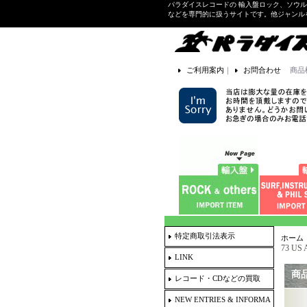
パラダイスレコードの 輸入盤ロック、ソウ
などを専門的に扱うサイトです。他ジャンル
ご利用案内
｜
お問合わせ
商品
特定商取引法表示
ホーム
73 US
LINK
商
レコード・CDなどの買取
NEW ENTRIES & INFORMA