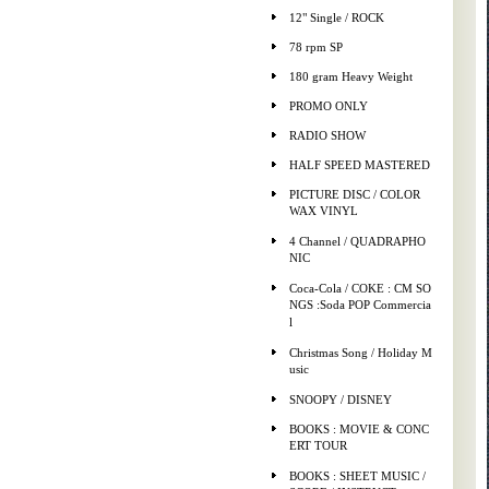
12" Single / ROCK
78 rpm SP
180 gram Heavy Weight
PROMO ONLY
RADIO SHOW
HALF SPEED MASTERED
PICTURE DISC / COLOR
WAX VINYL
4 Channel / QUADRAPHO
NIC
Coca-Cola / COKE : CM SO
NGS :Soda POP Commercia
l
Christmas Song / Holiday M
usic
SNOOPY / DISNEY
BOOKS : MOVIE & CONC
ERT TOUR
BOOKS : SHEET MUSIC /