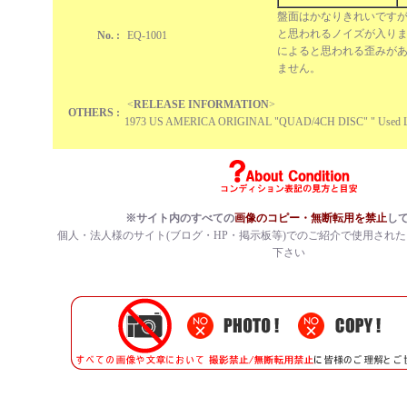
盤面はかなりきれいです
と思われるノイズが入り
No. :
EQ-1001
によると思われる歪みが
ません。
<
RELEASE INFORMATION
>
OTHERS :
1973 US AMERICA ORIGINAL "QUAD/4CH DISC" " Used 
※サイト内のすべての
画像のコピー・無断転用を禁止
し
個人・法人様のサイト(ブログ・HP・掲示板等)でのご紹介で使用され
下さい