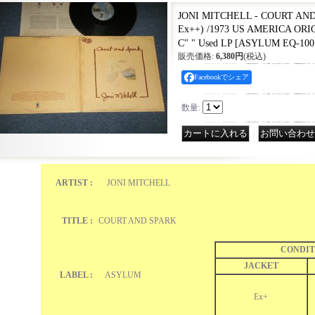
JONI MITCHELL - COURT AND 
Ex++) /1973 US AMERICA OR
C" " Used LP
[
ASYLUM EQ-100
販売価格
:
6,380円
(税込)
Facebookでシェア
数量
:
｜
ARTIST :
JONI MITCHELL
TITLE :
COURT AND SPARK
CONDIT
JACKET
LABEL :
ASYLUM
Ex+