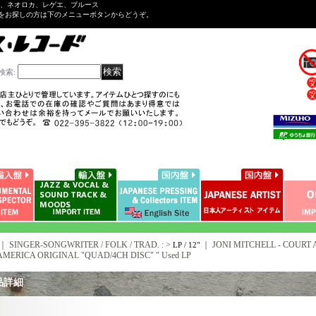
ル、ネオロカ、レゲエ、ブルース
をお探しの方は下のメニューボタンからどうぞ。
検索
:
｜ SINGER-SONGWRITER / FOLK / TRAD. : >
｜
JONI MITCHELL - COURT A
LP / 12"
 AMERICA ORIGINAL "QUAD/4CH DISC" " Used LP
品詳細