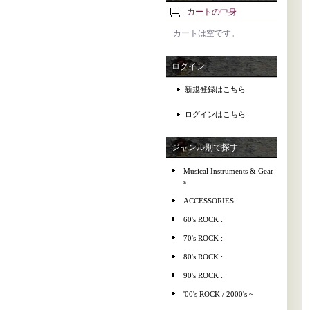
カートの中身
カートは空です。
ログイン
新規登録はこちら
ログインはこちら
ジャンル別で探す
Musical Instruments & Gear
s
ACCESSORIES
60's ROCK :
70's ROCK :
80's ROCK :
90's ROCK :
'00's ROCK / 2000's ~