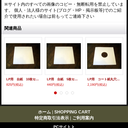
※サイト内のすべての画像のコピー・無断転用を禁止していま
す。 個人・法人様のサイト(ブログ・HP・掲示板等)でのご紹
介で使用されたい場合は前もってご連絡下さい
関連商品
LP用 台紙 10枚セット
LP用 台紙 5枚セット
LP用 コート紙丸穴ジャケ 10枚セット
825円
(税込)
440円
(税込)
2,190円
(税込)
ホーム
|
SHOPPING CART
特定商取引法表示
|
ご利用案内
PCサイト