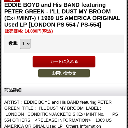
EDDIE BOYD and His BAND featuring
PETER GREEN - I'LL DUST MY BROOM
(Ex+/MINT-) / 1969 US AMERICA ORIGINAL
Used LP
[LONDON PS 554 / PS-554]
販売価格
:
14,080円
(税込)
数量
:
商品詳細
ARTIST : EDDIE BOYD and His BAND featuring PETER
GREEN TITLE : I'LL DUST MY BROOM LABEL :
LONDON CONDITIONJACKETDISKEx+MINT No. : PS
554 OTHERS : <RELEASE INFORMATION> 1969 US
AMERICA ORIGINAL Used LP Others Information