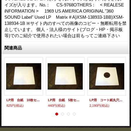
イズが入ります。No. : CS-9768OTHERS : < REALESE
iNFORMATION > 1969 US AMERICA ORIGINAL "360
SOUND Label" Used LP Matrix # A)XSM-138933-1BB)XSM-
138934-1B ※サイト内のすべての画像のコピー・無断転用を禁
止しています。 個人・法人様のサイト(ブログ・HP・掲示板
等)でのご紹介で使用されたい場合は前もってご連絡下さい
関連商品
LP用 台紙 10枚セット
LP用 台紙 5枚セット
LP用 コート紙丸穴ジャケ 10枚セット
825円
(税込)
440円
(税込)
2,190円
(税込)