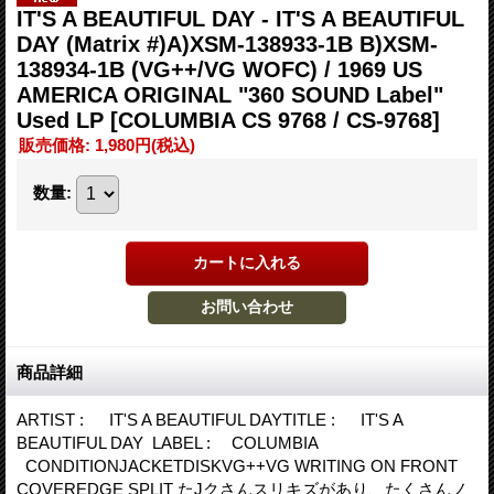
IT'S A BEAUTIFUL DAY - IT'S A BEAUTIFUL
DAY (Matrix #)A)XSM-138933-1B B)XSM-
138934-1B (VG++/VG WOFC) / 1969 US
AMERICA ORIGINAL "360 SOUND Label"
Used LP
[COLUMBIA CS 9768 / CS-9768]
販売価格
:
1,980円
(税込)
数量
:
商品詳細
ARTIST : IT'S A BEAUTIFUL DAYTITLE : IT'S A
BEAUTIFUL DAY LABEL : COLUMBIA
CONDITIONJACKETDISKVG++VG WRITING ON FRONT
COVEREDGE SPLIT たJクさんスリキズがあり、たくさんノ