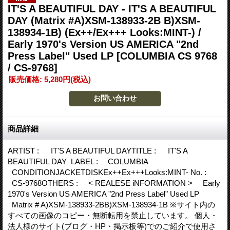
IT'S A BEAUTIFUL DAY - IT'S A BEAUTIFUL
DAY (Matrix #A)XSM-138933-2B B)XSM-
138934-1B) (Ex++/Ex+++ Looks:MINT-) /
Early 1970's Version US AMERICA "2nd
Press Label" Used LP
[COLUMBIA CS 9768
/ CS-9768]
販売価格
:
5,280円
(税込)
商品詳細
ARTIST : IT'S A BEAUTIFUL DAYTITLE : IT'S A
BEAUTIFUL DAY LABEL : COLUMBIA
CONDITIONJACKETDISKEx++Ex+++Looks:MINT- No. :
CS-9768OTHERS : < REALESE iNFORMATION > Early
1970's Version US AMERICA "2nd Press Label" Used LP
Matrix # A)XSM-138933-2BB)XSM-138934-1B ※サイト内の
すべての画像のコピー・無断転用を禁止しています。 個人・
法人様のサイト(ブログ・HP・掲示板等)でのご紹介で使用さ