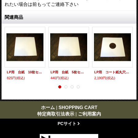
れたい場合は前もってご連絡下さい
関連商品
LP用 台紙 10枚セット
LP用 台紙 5枚セット
LP用 コート紙丸穴ジャケ 10枚セット
825円
(税込)
440円
(税込)
2,190円
(税込)
ホーム
|
SHOPPING CART
特定商取引法表示
|
ご利用案内
PCサイト