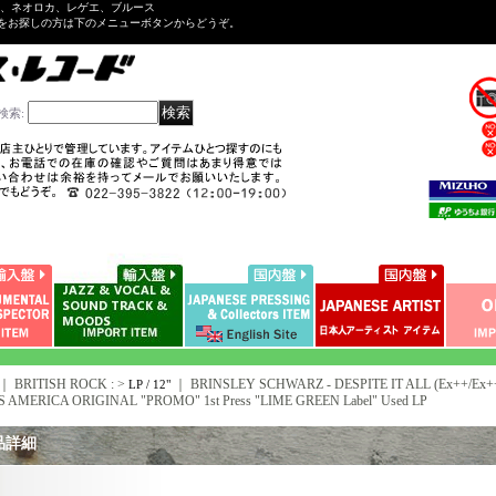
ル、ネオロカ、レゲエ、ブルース
をお探しの方は下のメニューボタンからどうぞ。
検索
:
｜ BRITISH ROCK : >
｜
BRINSLEY SCHWARZ - DESPITE IT ALL (Ex++/Ex++
LP / 12"
S AMERICA ORIGINAL "PROMO" 1st Press "LIME GREEN Label" Used LP
品詳細