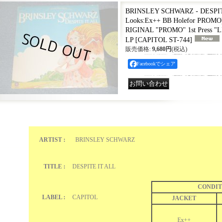
BRINSLEY SCHWARZ - DESPIT
Looks:Ex++ BB Holefor PROMO
RIGINAL "PROMO" 1st Press "
LP
[
CAPITOL ST-744
]
販売価格
:
9,680円
(税込)
Facebookでシェア
ARTIST :
BRINSLEY SCHWARZ
TITLE :
DESPITE IT ALL
CONDIT
LABEL :
CAPITOL
JACKET
Ex++