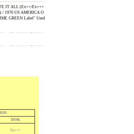
E IT ALL (Ex++/Ex+++
) / 1970 US AMERICA O
LIME GREEN Label" Used
ION
DISK
Ex+++