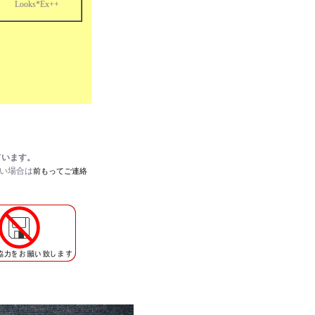
Looks*Ex++
ています。
たい場合は
前もってご連絡