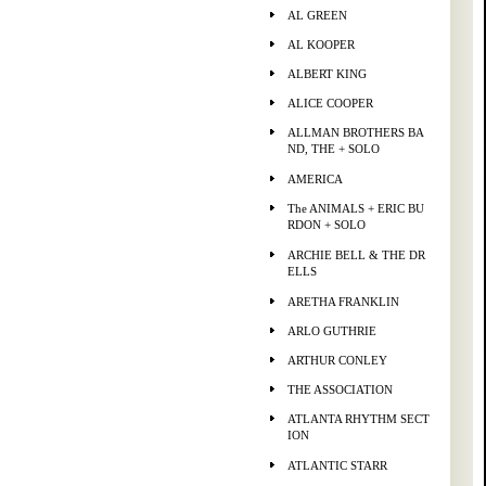
AL GREEN
AL KOOPER
ALBERT KING
ALICE COOPER
ALLMAN BROTHERS BA
ND, THE + SOLO
AMERICA
The ANIMALS + ERIC BU
RDON + SOLO
ARCHIE BELL & THE DR
ELLS
ARETHA FRANKLIN
ARLO GUTHRIE
ARTHUR CONLEY
THE ASSOCIATION
ATLANTA RHYTHM SECT
ION
ATLANTIC STARR