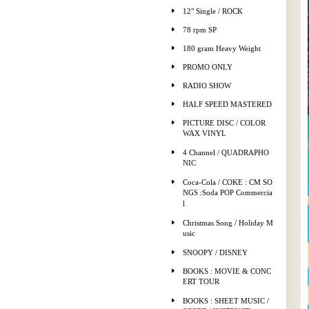
12" Single / ROCK
78 rpm SP
180 gram Heavy Weight
PROMO ONLY
RADIO SHOW
HALF SPEED MASTERED
PICTURE DISC / COLOR
WAX VINYL
4 Channel / QUADRAPHO
NIC
Coca-Cola / COKE : CM SO
NGS :Soda POP Commercia
l
Christmas Song / Holiday M
usic
SNOOPY / DISNEY
BOOKS : MOVIE & CONC
ERT TOUR
BOOKS : SHEET MUSIC /