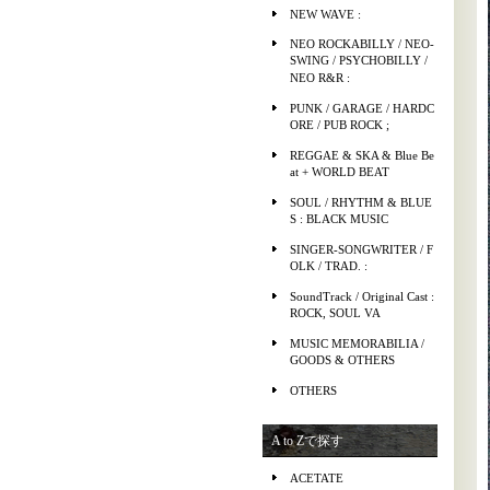
NEW WAVE :
NEO ROCKABILLY / NEO-
SWING / PSYCHOBILLY /
NEO R&R :
PUNK / GARAGE / HARDC
ORE / PUB ROCK ;
REGGAE & SKA & Blue Be
at + WORLD BEAT
SOUL / RHYTHM & BLUE
S : BLACK MUSIC
SINGER-SONGWRITER / F
OLK / TRAD. :
SoundTrack / Original Cast :
ROCK, SOUL VA
MUSIC MEMORABILIA /
GOODS & OTHERS
OTHERS
A to Zで探す
ACETATE