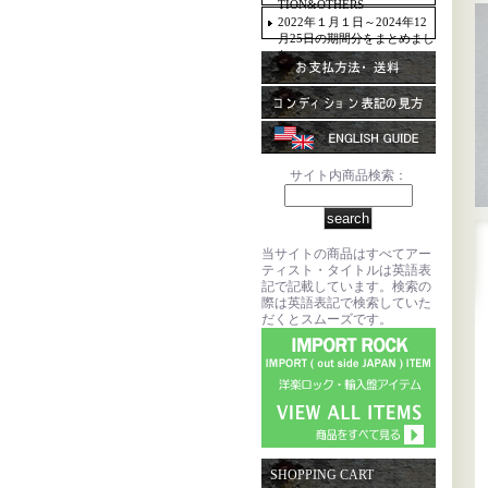
TION&OTHERS
2022年１月１日～2024年12
月25日の期間分をまとめまし
た。
サイト内商品検索：
当サイトの商品はすべてアー
ティスト・タイトルは英語表
記で記載しています。検索の
際は英語表記で検索していた
だくとスムーズです。
SHOPPING CART