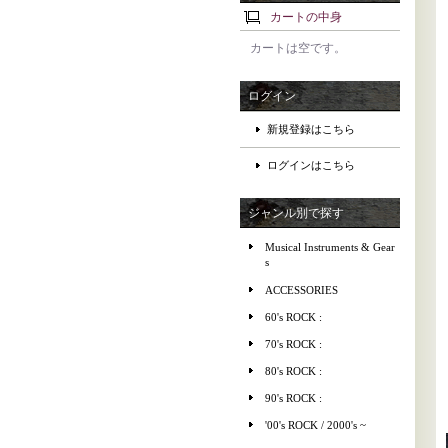
カートの中身
カートは空です。
ログイン
新規登録はこちら
ログインはこちら
ジャンル別で探す
Musical Instruments & Gear
s
ACCESSORIES
60's ROCK :
70's ROCK :
80's ROCK :
90's ROCK :
'00's ROCK / 2000's ~