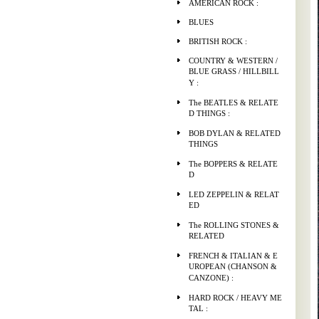
AMERICAN ROCK :
BLUES
BRITISH ROCK :
COUNTRY & WESTERN /
BLUE GRASS / HILLBILL
Y :
The BEATLES & RELATE
D THINGS :
BOB DYLAN & RELATED
THINGS
The BOPPERS & RELATE
D
LED ZEPPELIN & RELAT
ED
The ROLLING STONES &
RELATED
FRENCH & ITALIAN & E
UROPEAN (CHANSON &
CANZONE) :
HARD ROCK / HEAVY ME
TAL :