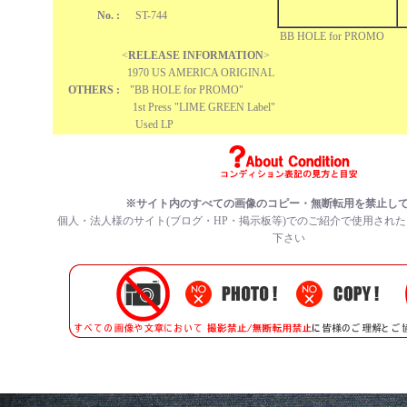
No. :
ST-744
BB HOLE for PROMO
<
RELEASE INFORMATION
>
1970 US AMERICA ORIGINAL
OTHERS :
"BB HOLE for PROMO"
1st Press "LIME GREEN Label"
Used LP
※サイト内のすべての
画像のコピー・無断転用を禁止
し
個人・法人様のサイト(ブログ・HP・掲示板等)でのご紹介で使用され
下さい