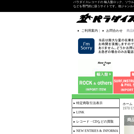
パラダイスレコードの 輸入盤ロック、ソウ
などを専門的に扱うサイトです。他ジャンル
ご利用案内
｜
お問合わせ
商品
特定商取引法表示
ホーム
1970 U
LINK
商
レコード・CDなどの買取
NEW ENTRIES & INFORMA