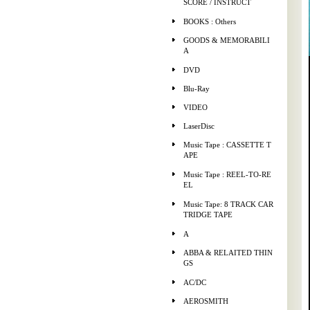
SCORE / INSTRUCT
BOOKS : Others
GOODS & MEMORABILI
A
DVD
Blu-Ray
VIDEO
LaserDisc
Music Tape : CASSETTE T
APE
Music Tape : REEL-TO-RE
EL
Music Tape: 8 TRACK CAR
TRIDGE TAPE
A
ABBA & RELAITED THIN
GS
AC/DC
AEROSMITH