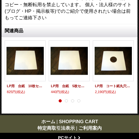
コピー・無断転用を禁止しています。 個人・法人様のサイト
(ブログ・HP・掲示板等)でのご紹介で使用されたい場合は前
もってご連絡下さい
関連商品
LP用 台紙 10枚セット
LP用 台紙 5枚セット
LP用 コート紙丸穴ジャケ 10枚セット
825円
(税込)
440円
(税込)
2,190円
(税込)
ホーム
|
SHOPPING CART
特定商取引法表示
|
ご利用案内
PCサイト