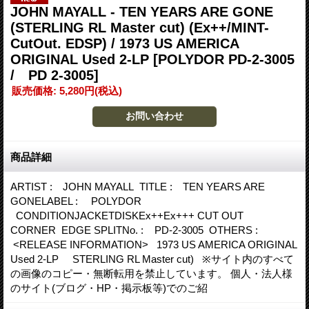
JOHN MAYALL - TEN YEARS ARE GONE
(STERLING RL Master cut) (Ex++/MINT-
CutOut. EDSP) / 1973 US AMERICA
ORIGINAL Used 2-LP
[POLYDOR PD-2-3005
/ PD 2-3005]
販売価格
:
5,280円
(税込)
商品詳細
ARTIST : JOHN MAYALL TITLE : TEN YEARS ARE
GONELABEL : POLYDOR
CONDITIONJACKETDISKEx++Ex+++ CUT OUT
CORNER EDGE SPLITNo. : PD-2-3005 OTHERS :
<RELEASE INFORMATION> 1973 US AMERICA ORIGINAL
Used 2-LP STERLING RL Master cut) ※サイト内のすべて
の画像のコピー・無断転用を禁止しています。 個人・法人様
のサイト(ブログ・HP・掲示板等)でのご紹