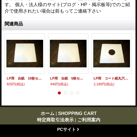
す。 個人・法人様のサイト(ブログ・HP・掲示板等)でのご紹
介で使用されたい場合は前もってご連絡下さい
関連商品
LP用 台紙 10枚セット
LP用 台紙 5枚セット
LP用 コート紙丸穴ジャケ 10枚セット
825円
(税込)
440円
(税込)
2,190円
(税込)
ホーム
|
SHOPPING CART
特定商取引法表示
|
ご利用案内
PCサイト