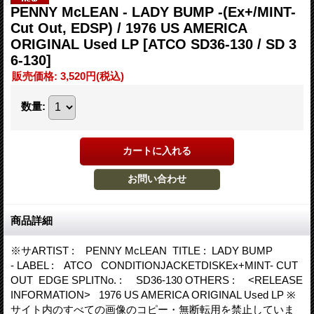
PENNY McLEAN - LADY BUMP -(Ex+/MINT-
Cut Out, EDSP) / 1976 US AMERICA
ORIGINAL Used LP
[ATCO SD36-130 / SD 3
6-130]
販売価格
:
3,520円
(税込)
数量
:
商品詳細
※サARTIST : PENNY McLEAN TITLE : LADY BUMP
- LABEL : ATCO CONDITIONJACKETDISKEx+MINT- CUT
OUT EDGE SPLITNo. : SD36-130 OTHERS : <RELEASE
INFORMATION> 1976 US AMERICA ORIGINAL Used LP ※
サイト内のすべての画像のコピー・無断転用を禁止していま