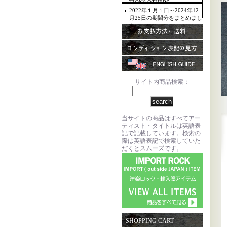
TION&OTHERS
2022年１月１日～2024年12
月25日の期間分をまとめまし
た。
サイト内商品検索：
当サイトの商品はすべてアー
ティスト・タイトルは英語表
記で記載しています。検索の
際は英語表記で検索していた
だくとスムーズです。
SHOPPING CART