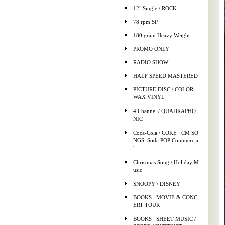
12" Single / ROCK
78 rpm SP
180 gram Heavy Weight
PROMO ONLY
RADIO SHOW
HALF SPEED MASTERED
PICTURE DISC / COLOR
WAX VINYL
4 Channel / QUADRAPHO
NIC
Coca-Cola / COKE : CM SO
NGS :Soda POP Commercia
l
Christmas Song / Holiday M
usic
SNOOPY / DISNEY
BOOKS : MOVIE & CONC
ERT TOUR
BOOKS : SHEET MUSIC /