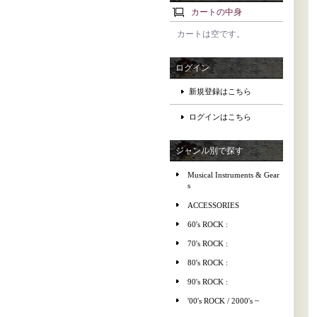
カートの中身
カートは空です。
ログイン
新規登録はこちら
ログインはこちら
ジャンル別で探す
Musical Instruments & Gear
s
ACCESSORIES
60's ROCK :
70's ROCK :
80's ROCK :
90's ROCK :
'00's ROCK / 2000's ~