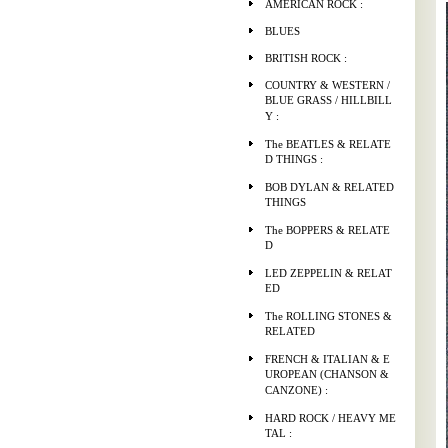
AMERICAN ROCK :
BLUES
BRITISH ROCK :
COUNTRY & WESTERN /
BLUE GRASS / HILLBILL
Y :
The BEATLES & RELATE
D THINGS :
BOB DYLAN & RELATED
THINGS
The BOPPERS & RELATE
D
LED ZEPPELIN & RELAT
ED
The ROLLING STONES &
RELATED
FRENCH & ITALIAN & E
UROPEAN (CHANSON &
CANZONE) :
HARD ROCK / HEAVY ME
TAL :