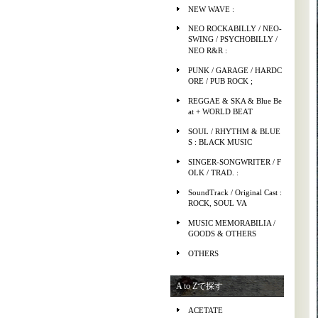
NEW WAVE :
NEO ROCKABILLY / NEO-
SWING / PSYCHOBILLY /
NEO R&R :
PUNK / GARAGE / HARDC
ORE / PUB ROCK ;
REGGAE & SKA & Blue Be
at + WORLD BEAT
SOUL / RHYTHM & BLUE
S : BLACK MUSIC
SINGER-SONGWRITER / F
OLK / TRAD. :
SoundTrack / Original Cast :
ROCK, SOUL VA
MUSIC MEMORABILIA /
GOODS & OTHERS
OTHERS
A to Zで探す
ACETATE