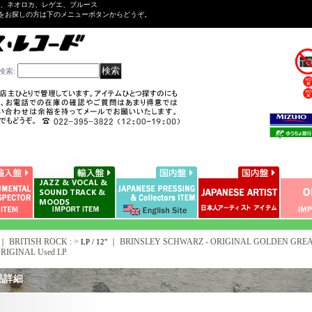
ル、ネオロカ、レゲエ、ブルース
をお探しの方は下のメニューボタンからどうぞ。
検索
:
｜ BRITISH ROCK : >
｜
BRINSLEY SCHWARZ - ORIGINAL GOLDEN GREATS
LP / 12"
RIGINAL Used LP
品詳細