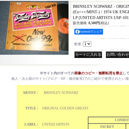
BRINSLEY SCHWARZ - ORIG
(Ex+++/MINT-) / 1974 UK EN
LP
[
UNITED ARTISTS USP-101
販売価格
:
8,580円
(税込)
Facebookでシェア
数量
:
｜
※サイト内のすべての
画像のコピー・無断転用を禁止
し
個人・法人様のサイト(ブログ・HP・掲示板等)でのご紹介で使用されたい
ARTIST :
BRINSLEY SCHWARZ
TITLE :
ORIGINAL GOLDEN GREATS
CONDIT
LABEL :
UNITED ARTISTS
JACKET