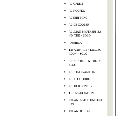
AL GREEN
AL KOOPER
ALBERT KING
ALICE COOPER
ALLMAN BROTHERS BA
ND, THE + SOLO
AMERICA
The ANIMALS + ERIC BU
RDON + SOLO
ARCHIE BELL & THE DR
ELLS
ARETHA FRANKLIN
ARLO GUTHRIE
ARTHUR CONLEY
THE ASSOCIATION
ATLANTA RHYTHM SECT
ION
ATLANTIC STARR