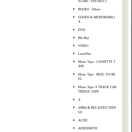
SCORE / INSTRUCT
BOOKS : Others
GOODS & MEMORABILI
A
DVD
Blu-Ray
VIDEO
LaserDisc
Music Tape : CASSETTE T
APE
Music Tape : REEL-TO-RE
EL
Music Tape: 8 TRACK CAR
TRIDGE TAPE
A
ABBA & RELAITED THIN
GS
AC/DC
AEROSMITH