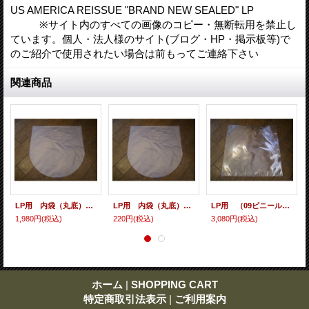
US AMERICA REISSUE "BRAND NEW SEALED" LP
※サイト内のすべての画像のコピー・無断転用を禁止し
ています。個人・法人様のサイト(ブログ・HP・掲示板等)で
のご紹介で使用されたい場合は前もってご連絡下さい
関連商品
LP用 内袋（丸底） 100枚セット
LP用 内袋（丸底） 10枚セット
LP用 （09ビニール） 100枚セット
1,980円
(税込)
220円
(税込)
3,080円
(税込)
ホーム
|
SHOPPING CART
特定商取引法表示
|
ご利用案内