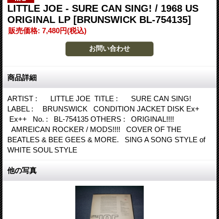
LITTLE JOE - SURE CAN SING! / 1968 US
ORIGINAL LP
[BRUNSWICK BL-754135]
販売価格
:
7,480円
(税込)
商品詳細
ARTIST : LITTLE JOE TITLE : SURE CAN SING!
LABEL : BRUNSWICK CONDITION JACKET DISK Ex+
Ex++ No. : BL-754135 OTHERS : ORIGINAL!!!!
AMREICAN ROCKER / MODS!!!! COVER OF THE
BEATLES & BEE GEES & MORE. SING A SONG STYLE of
WHITE SOUL STYLE
他の写真