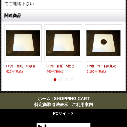
てご連絡下さい
関連商品
LP用 台紙 10枚セット
LP用 台紙 5枚セット
LP用 コート紙丸穴ジャケ 10枚セット
825円
(税込)
440円
(税込)
2,190円
(税込)
ホーム
|
SHOPPING CART
特定商取引法表示
|
ご利用案内
PCサイト