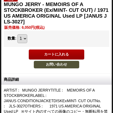
MUNGO JERRY - MEMOIRS OF A
STOCKBROKER (Ex/MINT- CUT OUT) / 1971
US AMERICA ORIGINAL Used LP
[JANUS J
LS-3027]
販売価格
:
6,050円
(税込)
数量
:
商品詳細
ARTIST : MUNGO JERRYTITLE : MEMOIRS OF A
STOCKBROKERLABEL :
JANUS CONDITIONJACKETDISKExMINT- CUT OUTNo.
: JLS-3027OTHERS : 1971 US AMERICA ORIGINAL
Used LP ※サイト内のすべての画像のコピー・無断転用を禁