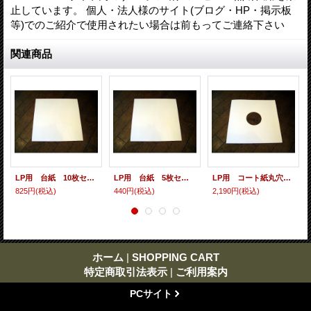
止しています。 個人・法人様のサイト(ブログ・HP・掲示板
等)でのご紹介で使用されたい場合は前もってご連絡下さい
関連商品
LP用 台紙 10枚セット
LP用 台紙 5枚セット
LP用 コート紙丸穴ジャケ 10枚セット
825円
(税込)
440円
(税込)
2,190円
(税込)
ホーム
|
SHOPPING CART
特定商取引法表示
|
ご利用案内
PCサイト