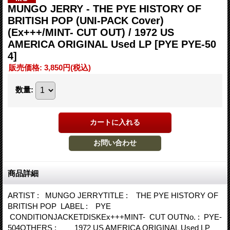
MUNGO JERRY - THE PYE HISTORY OF
BRITISH POP (UNI-PACK Cover)
(Ex+++/MINT- CUT OUT) / 1972 US
AMERICA ORIGINAL Used LP
[PYE PYE-50
4]
販売価格
:
3,850円
(税込)
数量
:
商品詳細
ARTIST : MUNGO JERRYTITLE : THE PYE HISTORY OF
BRITISH POP LABEL : PYE
CONDITIONJACKETDISKEx+++MINT- CUT OUTNo. : PYE-
504OTHERS : 1972 US AMERICA ORIGINAL Used LP