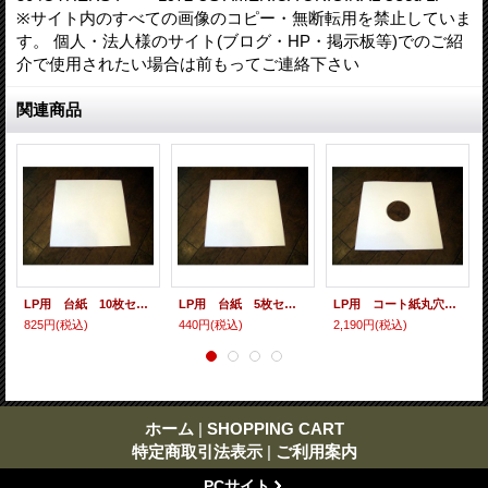
※サイト内のすべての画像のコピー・無断転用を禁止していま
す。 個人・法人様のサイト(ブログ・HP・掲示板等)でのご紹
介で使用されたい場合は前もってご連絡下さい
関連商品
LP用 台紙 10枚セット
LP用 台紙 5枚セット
LP用 コート紙丸穴ジャケ 10枚セット
825円
(税込)
440円
(税込)
2,190円
(税込)
ホーム
|
SHOPPING CART
特定商取引法表示
|
ご利用案内
PCサイト