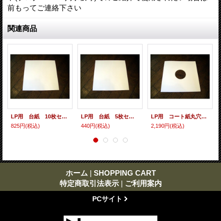
前もってご連絡下さい
関連商品
LP用 台紙 10枚セット
LP用 台紙 5枚セット
LP用 コート紙丸穴ジャケ 10枚セット
825円
(税込)
440円
(税込)
2,190円
(税込)
ホーム
|
SHOPPING CART
特定商取引法表示
|
ご利用案内
PCサイト