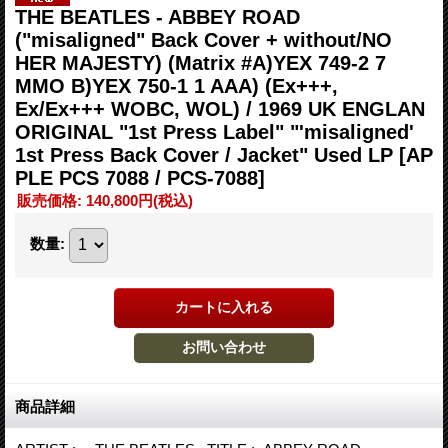
THE BEATLES - ABBEY ROAD
("misaligned" Back Cover + without/NO
HER MAJESTY) (Matrix #A)YEX 749-2 7
MMO B)YEX 750-1 1 AAA) (Ex+++,
Ex/Ex+++ WOBC, WOL) / 1969 UK ENGLAN
ORIGINAL "1st Press Label" "'misaligned'
1st Press Back Cover / Jacket" Used LP
[AP
PLE PCS 7088 / PCS-7088]
販売価格
:
140,800円
(税込)
数量
:
商品詳細