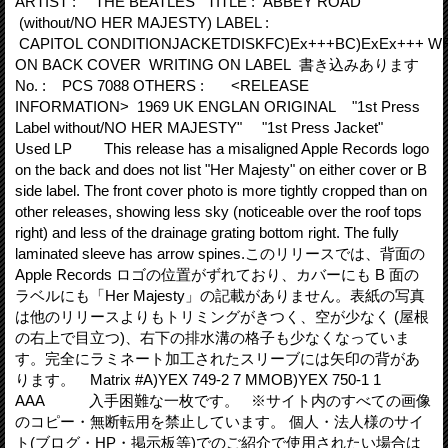
ARTIST : THE BEATLES TITLE : ABBEY ROAD
(without/NO HER MAJESTY) LABEL :
CAPITOL CONDITIONJACKETDISKFC)Ex+++BC)ExEx+++ WR
ON BACK COVER WRITING ON LABEL 書き込みあります
No. : PCS 7088 OTHERS : <RELEASE
INFORMATION> 1969 UK ENGLAN ORIGINAL "1st Press
Label without/NO HER MAJESTY" "1st Press Jacket"
Used LP This release has a misaligned Apple Records logo
on the back and does not list "Her Majesty" on either cover or B
side label. The front cover photo is more tightly cropped than on
other releases, showing less sky (noticeable over the roof tops
right) and less of the drainage grating bottom right. The fully
laminated sleeve has arrow spines.このリリースでは、背面の
Apple Records ロゴの位置がずれており、カバーにも B 面の
ラベルにも「Her Majesty」の記載がありません。表紙の写真
は他のリリースよりもトリミングがきつく、空が少なく (屋根
の右上で目立つ)、右下の排水溝の格子も少なくなっていま
す。完全にラミネート加工されたスリーブには矢印の背があ
ります。 Matrix #A)YEX 749-2 7 MMOB)YEX 750-1 1
AAA 入手困難な一枚です。 ※サイト内のすべての画像
のコピー・無断転用を禁止しています。 個人・法人様のサイ
ト(ブログ・HP・掲示板等)でのご紹介で使用されたい場合は