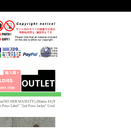
ut/NO HER MAJESTY) (Matrix #A)Y
ss Label" "2nd Press Jacket" Used