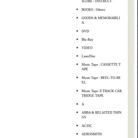
SCORE / INSTRUCT
BOOKS : Others
GOODS & MEMORABILI
A
DVD
Blu-Ray
VIDEO
LaserDisc
Music Tape : CASSETTE T
APE
Music Tape : REEL-TO-RE
EL
Music Tape: 8 TRACK CAR
TRIDGE TAPE
A
ABBA & RELAITED THIN
GS
AC/DC
AEROSMITH