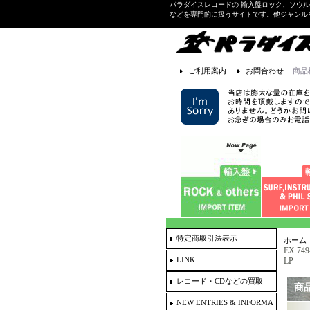
パラダイスレコードの 輸入盤ロック、ソウ
などを専門的に扱うサイトです。他ジャンル
ご利用案内
｜
お問合わせ
商品
特定商取引法表示
ホーム
EX 749
LINK
LP
レコード・CDなどの買取
商
NEW ENTRIES & INFORMA