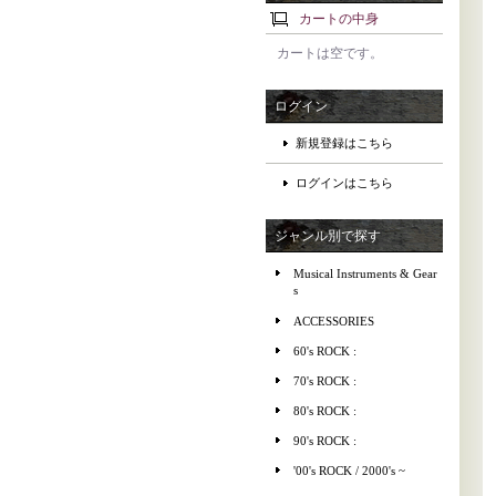
カートの中身
カートは空です。
ログイン
新規登録はこちら
ログインはこちら
ジャンル別で探す
Musical Instruments & Gear
s
ACCESSORIES
60's ROCK :
70's ROCK :
80's ROCK :
90's ROCK :
'00's ROCK / 2000's ~