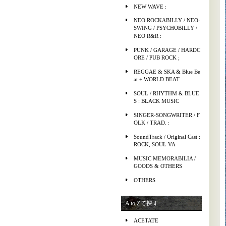
NEW WAVE :
NEO ROCKABILLY / NEO-
SWING / PSYCHOBILLY /
NEO R&R :
PUNK / GARAGE / HARDC
ORE / PUB ROCK ;
REGGAE & SKA & Blue Be
at + WORLD BEAT
SOUL / RHYTHM & BLUE
S : BLACK MUSIC
SINGER-SONGWRITER / F
OLK / TRAD. :
SoundTrack / Original Cast :
ROCK, SOUL VA
MUSIC MEMORABILIA /
GOODS & OTHERS
OTHERS
A to Zで探す
ACETATE