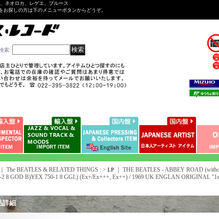
ル、ネオロカ、レゲエ、ブルース
をお探しの方は下のメニューボタンからどうぞ。
検索
:
｜ The BEATLES & RELATED THINGS : >
｜
THE BEATLES - ABBEY ROAD (witho
LP
-2 8 GOD B)YEX 750-1 8 GGL) (Ex+/Ex+++, Ex++) / 1969 UK ENGLAN ORIGINAL "1st Pre
品詳細