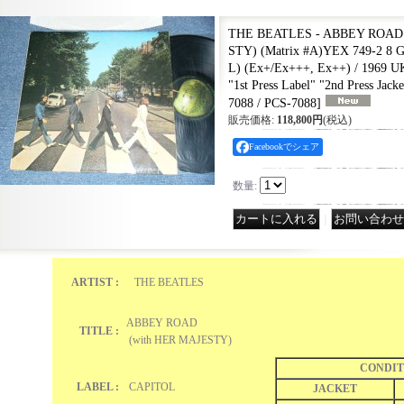
THE BEATLES - ABBEY ROAD 
STY) (Matrix #A)YEX 749-2 8 
L) (Ex+/Ex+++, Ex++) / 1969
"1st Press Label" "2nd Press Jac
7088 / PCS-7088
]
販売価格
:
118,800円
(税込)
Facebookでシェア
数量
:
｜
ARTIST :
THE BEATLES
ABBEY ROAD
TITLE :
(with HER MAJESTY)
CONDIT
LABEL :
CAPITOL
JACKET