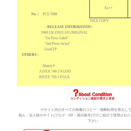
Ex++
No. :
PCS 7088
NICE COPY
<
RELEASE INFORMATION
>
1969 UK ENGLAN ORIGINAL
"1st Press Label"
"2nd Press Jacket"
Used LP
OTHERS :
Matrix #
A)YEX 749-2 8 GOD
B)YEX 750-1 8 GGL
※サイト内のすべての
画像のコピー・無断転用を禁止
し
個人・法人様のサイト(ブログ・HP・掲示板等)でのご紹介で使用され
下さい