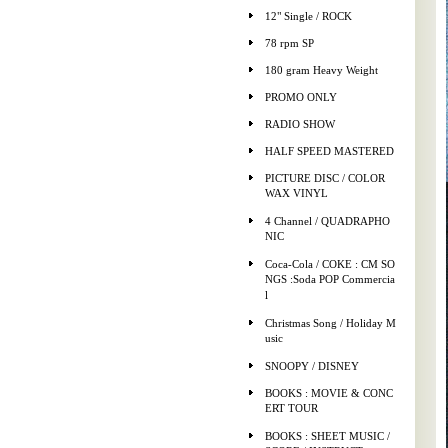
12" Single / ROCK
78 rpm SP
180 gram Heavy Weight
PROMO ONLY
RADIO SHOW
HALF SPEED MASTERED
PICTURE DISC / COLOR
WAX VINYL
4 Channel / QUADRAPHO
NIC
Coca-Cola / COKE : CM SO
NGS :Soda POP Commercia
l
Christmas Song / Holiday M
usic
SNOOPY / DISNEY
BOOKS : MOVIE & CONC
ERT TOUR
BOOKS : SHEET MUSIC /