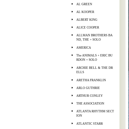
AL GREEN
AL KOOPER
ALBERT KING
ALICE COOPER
ALLMAN BROTHERS BA
ND, THE + SOLO
AMERICA
The ANIMALS + ERIC BU
RDON + SOLO
ARCHIE BELL & THE DR
ELLS
ARETHA FRANKLIN
ARLO GUTHRIE
ARTHUR CONLEY
THE ASSOCIATION
ATLANTA RHYTHM SECT
ION
ATLANTIC STARR