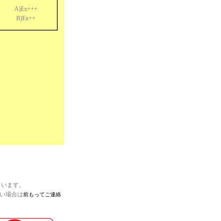
A)Ex+++
B)Ex++
ています。
たい場合は
前もってご連絡