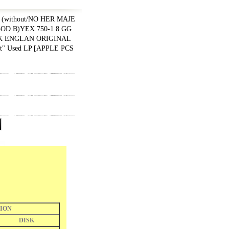
(without/NO HER MAJE
GOD B)YEX 750-1 8 GG
 UK ENGLAN ORIGINAL
ket" Used LP
[
APPLE PCS
ION
DISK