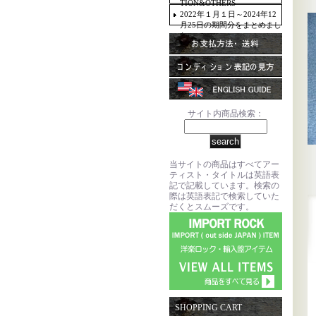
TION&OTHERS
2022年１月１日～2024年12
月25日の期間分をまとめまし
た。
サイト内商品検索：
当サイトの商品はすべてアー
ティスト・タイトルは英語表
記で記載しています。検索の
際は英語表記で検索していた
だくとスムーズです。
SHOPPING CART