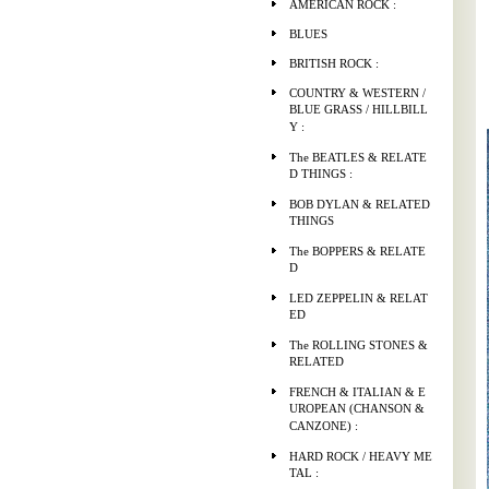
AMERICAN ROCK :
BLUES
BRITISH ROCK :
COUNTRY & WESTERN /
BLUE GRASS / HILLBILL
Y :
The BEATLES & RELATE
D THINGS :
BOB DYLAN & RELATED
THINGS
The BOPPERS & RELATE
D
LED ZEPPELIN & RELAT
ED
The ROLLING STONES &
RELATED
FRENCH & ITALIAN & E
UROPEAN (CHANSON &
CANZONE) :
HARD ROCK / HEAVY ME
TAL :