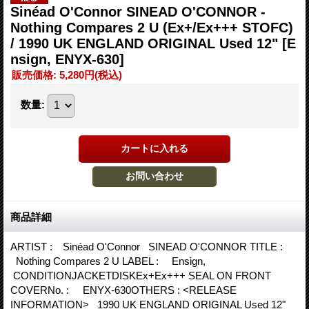
Sinéad O'Connor SINEAD O'CONNOR -
Nothing Compares 2 U (Ex+/Ex+++ STOFC)
/ 1990 UK ENGLAND ORIGINAL Used 12"
[E
nsign, ENYX-630]
販売価格
:
5,280円
(税込)
数量
:
商品詳細
ARTIST : Sinéad O'Connor SINEAD O'CONNOR TITLE :
Nothing Compares 2 U LABEL : Ensign,
CONDITIONJACKETDISKEx+Ex+++ SEAL ON FRONT
COVERNo. : ENYX-630OTHERS : <RELEASE
INFORMATION> 1990 UK ENGLAND ORIGINAL Used 12"