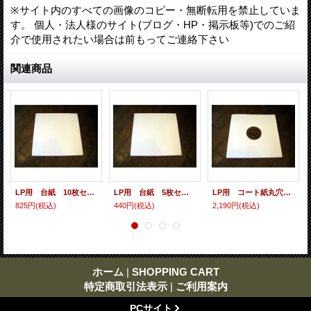
※サイト内のすべての画像のコピー・無断転用を禁止していま
す。 個人・法人様のサイト(ブログ・HP・掲示板等)でのご紹
介で使用されたい場合は前もってご連絡下さい
関連商品
LP用 台紙 10枚セット
LP用 台紙 5枚セット
LP用 コート紙丸穴ジャケ 10枚セット
825円
(税込)
440円
(税込)
2,190円
(税込)
ホーム
|
SHOPPING CART
特定商取引法表示
|
ご利用案内
PCサイト