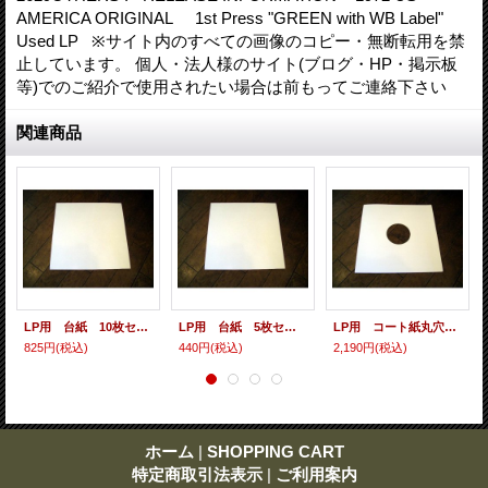
AMERICA ORIGINAL 1st Press "GREEN with WB Label"
Used LP ※サイト内のすべての画像のコピー・無断転用を禁
止しています。 個人・法人様のサイト(ブログ・HP・掲示板
等)でのご紹介で使用されたい場合は前もってご連絡下さい
関連商品
LP用 台紙 10枚セット
LP用 台紙 5枚セット
LP用 コート紙丸穴ジャケ 10枚セット
825円
(税込)
440円
(税込)
2,190円
(税込)
ホーム
|
SHOPPING CART
特定商取引法表示
|
ご利用案内