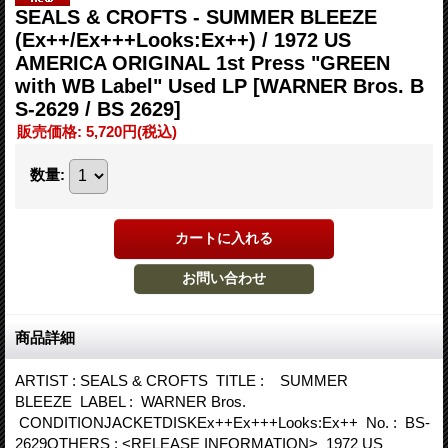
SEALS & CROFTS - SUMMER BLEEZE
(Ex++/Ex+++Looks:Ex++) / 1972 US
AMERICA ORIGINAL 1st Press "GREEN
with WB Label" Used LP
[WARNER Bros. B
S-2629 / BS 2629]
販売価格
:
5,720円
(税込)
数量
:
商品詳細
ARTIST : SEALS & CROFTS TITLE : SUMMER
BLEEZE LABEL : WARNER Bros.
CONDITIONJACKETDISKEx++Ex+++Looks:Ex++ No. : BS-
2629OTHERS : <RELEASE INFORMATION> 1972 US