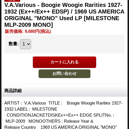
V.A.Various - Boogie Woogie Rarities 1927-
1932 (Ex++/Ex++ EDSP) / 1969 US AMERICA
ORIGINAL "MONO" Used LP
[MILESTONE
MLP-2009 MONO]
販売価格
:
9,680円
(税込)
数量
:
商品詳細
ARTIST : V.A.Various TITLE : Boogie Woogie Rarities 1927-
1932 LABEL : MILESTONE
CONDITIONJACKETDISKEx++Ex++ EDGE SPLITNo. :
MLP-2009 MONOOTHERS : Release Year &
Release Country 1969 US AMERICA ORIGINAL "MONO"