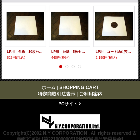
LP用 台紙 10枚セット
LP用 台紙 5枚セット
LP用 コート紙丸穴ジャケ 10枚セット
825円
(税込)
440円
(税込)
2,190円
(税込)
ホーム
|
SHOPPING CART
特定商取引法表示
|
ご利用案内
PCサイト
Copyright(C)2002 N.Y CORPORATION . All rights reserved 古
物商許可証 [第221000000516号/宮城県公安委員会]