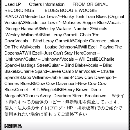
Used LP Others Information FROM ORIGINAL
RECORDINGS BLUES BOOGIE WOOGIE
PIANO A1Meade Lux Lewis*–Honky Tonk Train Blues (Original
Version)A2Meade Lux Lewis*–Molasses Sopper BluesVocals –
George HannahA3Wesley Wallace–Number 29Vocals –
Wesley WallaceA4Blind Leroy Garnett–Chain 'Em
DownVocals – Blind Leroy GarnettA5Cripple Clarence Lofton–
On The WallVocals – Louise JohnsonA6Will Ezell–Playing The
DozensA7Will Ezell–Just Can't Stay HereCornet –
Unknown*Guitar – Unknown*Vocals – Will EzellB1Charlie
Spand–Hastings StreetGuitar – Blind BlakeVocals – Blind
BlakeB2Charlie Spand–Levee Camp ManVocals – Charlie
SpandB3Jabo Williams–Jab BluesB4Cow Cow Davenport–
Chimes BluesB5Cow Cow Davenport–New Cow Cow
BluesCornet – B.T. WingfieldB6Henry Brown–Deep
MorganB7Charles Avery–Dearborn Street Breakdown ※サイ
ト内のすべての画像のコピー・無断転用を禁止しています。
個人・法人様のサイト(ブログ・HP・掲示板等)でのご紹介で
使用されたい場合は前もってご連絡下さい
関連商品