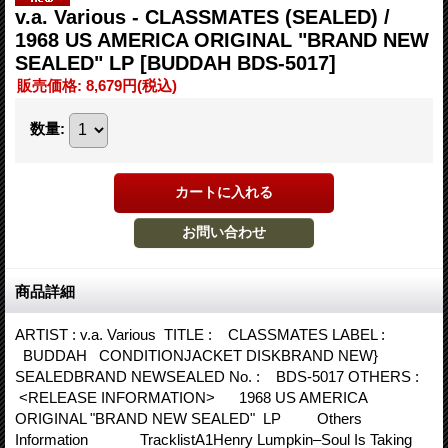
v.a. Various ‎- CLASSMATES (SEALED) /
1968 US AMERICA ORIGINAL "BRAND NEW
SEALED" LP
[BUDDAH BDS-5017]
販売価格
:
8,679円
(税込)
数量
:
商品詳細
ARTIST : v.a. Various ‎ TITLE : CLASSMATES LABEL :
BUDDAH CONDITIONJACKET DISKBRAND NEW}
SEALEDBRAND NEWSEALED No. : BDS-5017 OTHERS :
<RELEASE INFORMATION> 1968 US AMERICA
ORIGINAL "BRAND NEW SEALED" LP Others
Information TracklistA1Henry Lumpkin–Soul Is Taking