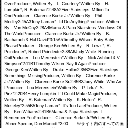
OverProducer, Written-By – L. Courtney*Written-By – H.
Lumpkin*, R. Bateman*2:48A2Five Stairsteps–Million To
OneProducer – Clarence Burke Jr.*Written-By – Phil
Medley2:45A3Tony Lamarr*–I'd Do AnythingProducer, Written-
By – Van McCoy2:28A4Mama & Papa Stairsteps–Windows Of
The WorldProducer – Clarence Burke Jr.*Written-By – B.
Bacharach & Hal David*3:15A5Timothy Wilson–Baby Baby
PleaseProducer – George KerrWritten-By – R. Lewis*, R.
Poindexter*, Robert Poindexter2:38A6Judy White–Running
OutProducer – Lou Merenstein*Written-By – Nick Ashford & V.
Simpson*2:11B1Timothy Wilson–Say It AgainProducer –
George KerrWritten-By – Drake Hollon2:35B2Five Stairsteps–
Somethings MissingProducer, Written-By – Clarence Burke
Jr.*Written-By – Clarence Burke Sr.2:45B3Judy White–Who Am
IProducer – Lou Merenstein*Written-By – P. Leka*, S.
Pinz*2:20B4Henry Lumpkin–If I Could Make MagicProducer,
Written-By – R. Bateman*Written-By – K. Hollon*, R.
Moseley*2:55B5Tony Lamarr*–It's Too LateProducer, Written-
By – Ken Williams2:41B6Mama & Papa Stairsteps–I
Remember YouProducer – Clarence Burke Jr.*Written-By –
Abner Spector, Don Marcotti*3:00 ※サイト内のすべての画