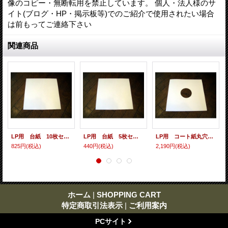
像のコピー・無断転用を禁止しています。 個人・法人様のサ
イト(ブログ・HP・掲示板等)でのご紹介で使用されたい場合
は前もってご連絡下さい
関連商品
LP用 台紙 10枚セット
LP用 台紙 5枚セット
LP用 コート紙丸穴ジャケ 10枚セット
825円
(税込)
440円
(税込)
2,190円
(税込)
ホーム
|
SHOPPING CART
特定商取引法表示
|
ご利用案内
PCサイト