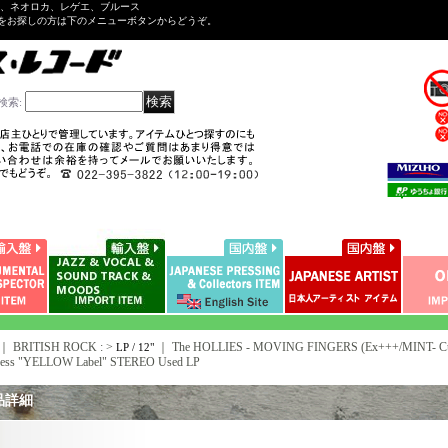
ル、ネオロカ、レゲエ、ブルース
をお探しの方は下のメニューボタンからどうぞ。
検索
:
｜ BRITISH ROCK : >
｜
The HOLLIES - MOVING FINGERS (Ex+++/MINT- Cu
LP / 12"
Press "YELLOW Label" STEREO Used LP
品詳細