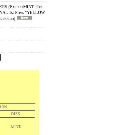
RS (Ex+++/MINT- Cut
NAL 1st Press "YELLOW
E-30255
]
ION
DISK
MINT-