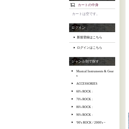
カートの中身
カートは空です。
ログイン
新規登録はこちら
ログインはこちら
ジャンル別で探す
Musical Instruments & Gear
s
ACCESSORIES
60's ROCK :
70's ROCK :
80's ROCK :
90's ROCK :
'00's ROCK / 2000's ~