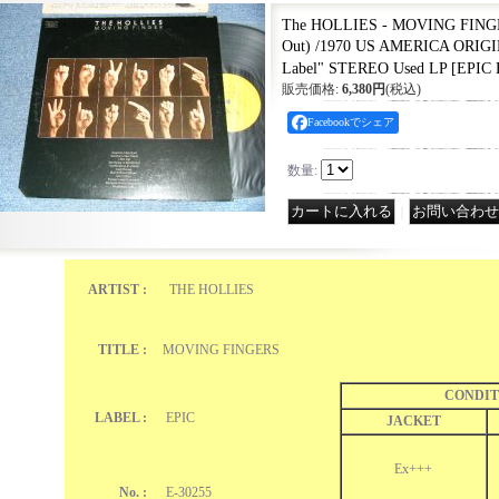
The HOLLIES - MOVING FINGE
Out) /1970 US AMERICA ORIGI
Label" STEREO Used LP
[
EPIC 
販売価格
:
6,380円
(税込)
Facebookでシェア
数量
:
｜
ARTIST :
THE HOLLIES
TITLE :
MOVING FINGERS
CONDIT
LABEL :
EPIC
JACKET
Ex+++
No. :
E-30255