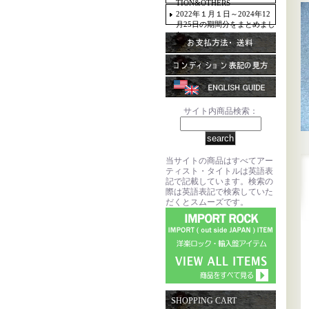
TION&OTHERS
2022年１月１日～2024年12
月25日の期間分をまとめまし
た。
サイト内商品検索：
当サイトの商品はすべてアー
ティスト・タイトルは英語表
記で記載しています。検索の
際は英語表記で検索していた
だくとスムーズです。
SHOPPING CART