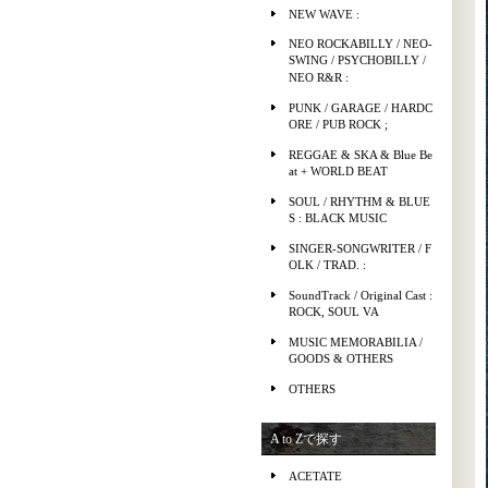
NEW WAVE :
NEO ROCKABILLY / NEO-
SWING / PSYCHOBILLY /
NEO R&R :
PUNK / GARAGE / HARDC
ORE / PUB ROCK ;
REGGAE & SKA & Blue Be
at + WORLD BEAT
SOUL / RHYTHM & BLUE
S : BLACK MUSIC
SINGER-SONGWRITER / F
OLK / TRAD. :
SoundTrack / Original Cast :
ROCK, SOUL VA
MUSIC MEMORABILIA /
GOODS & OTHERS
OTHERS
A to Zで探す
ACETATE