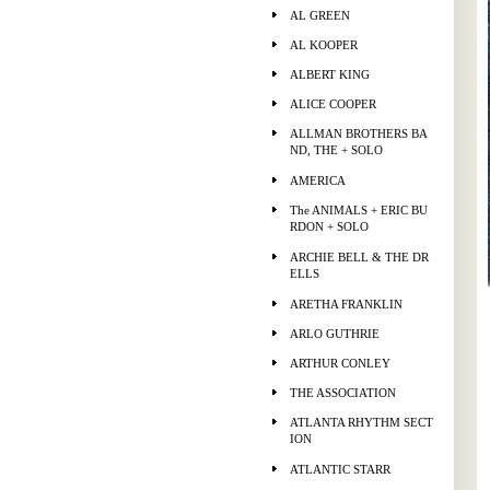
AL GREEN
AL KOOPER
ALBERT KING
ALICE COOPER
ALLMAN BROTHERS BA
ND, THE + SOLO
AMERICA
The ANIMALS + ERIC BU
RDON + SOLO
ARCHIE BELL & THE DR
ELLS
ARETHA FRANKLIN
ARLO GUTHRIE
ARTHUR CONLEY
THE ASSOCIATION
ATLANTA RHYTHM SECT
ION
ATLANTIC STARR