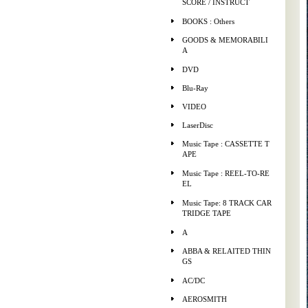
SCORE / INSTRUCT
BOOKS : Others
GOODS & MEMORABILI
A
DVD
Blu-Ray
VIDEO
LaserDisc
Music Tape : CASSETTE T
APE
Music Tape : REEL-TO-RE
EL
Music Tape: 8 TRACK CAR
TRIDGE TAPE
A
ABBA & RELAITED THIN
GS
AC/DC
AEROSMITH