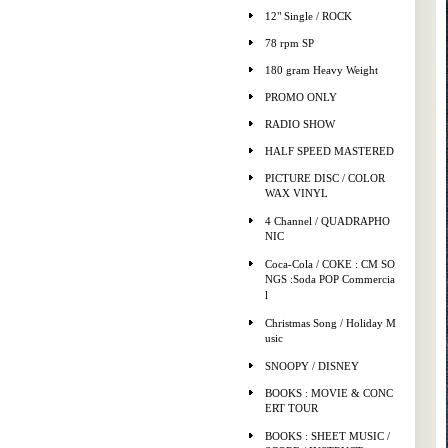
12" Single / ROCK
78 rpm SP
180 gram Heavy Weight
PROMO ONLY
RADIO SHOW
HALF SPEED MASTERED
PICTURE DISC / COLOR
WAX VINYL
4 Channel / QUADRAPHO
NIC
Coca-Cola / COKE : CM SO
NGS :Soda POP Commercia
l
Christmas Song / Holiday M
usic
SNOOPY / DISNEY
BOOKS : MOVIE & CONC
ERT TOUR
BOOKS : SHEET MUSIC /