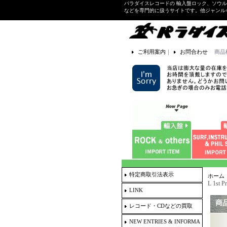
パラダイスレコードの 輸入盤ロック、ソウ
などを専門的に扱うサイトです。他ジャンル
ご利用案内
｜
お問合わせ
商品
特定商取引法表示
ホーム
L 1st 
LINK
商
レコード・CDなどの買取
NEW ENTRIES & INFORMA