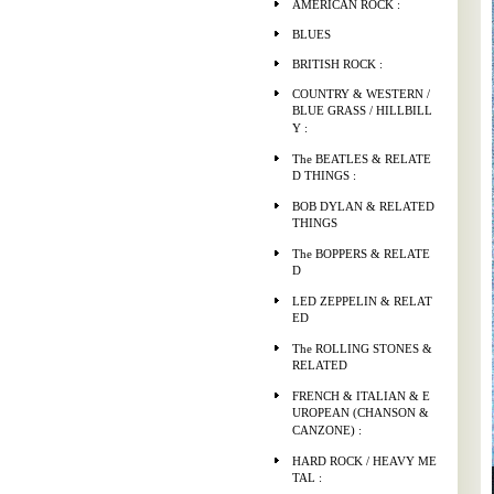
AMERICAN ROCK :
BLUES
BRITISH ROCK :
COUNTRY & WESTERN /
BLUE GRASS / HILLBILL
Y :
The BEATLES & RELATE
D THINGS :
BOB DYLAN & RELATED
THINGS
The BOPPERS & RELATE
D
LED ZEPPELIN & RELAT
ED
The ROLLING STONES &
RELATED
FRENCH & ITALIAN & E
UROPEAN (CHANSON &
CANZONE) :
HARD ROCK / HEAVY ME
TAL :