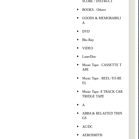
SCORE / INSTRUCT
BOOKS : Others
GOODS & MEMORABILI
A
DVD
Blu-Ray
VIDEO
LaserDisc
Music Tape : CASSETTE T
APE
Music Tape : REEL-TO-RE
EL
Music Tape: 8 TRACK CAR
TRIDGE TAPE
A
ABBA & RELAITED THIN
GS
AC/DC
AEROSMITH