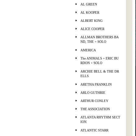
AL GREEN
AL KOOPER
ALBERT KING
ALICE COOPER
ALLMAN BROTHERS BA
ND, THE + SOLO
AMERICA
The ANIMALS + ERIC BU
RDON + SOLO
ARCHIE BELL & THE DR
ELLS
ARETHA FRANKLIN
ARLO GUTHRIE
ARTHUR CONLEY
THE ASSOCIATION
ATLANTA RHYTHM SECT
ION
ATLANTIC STARR