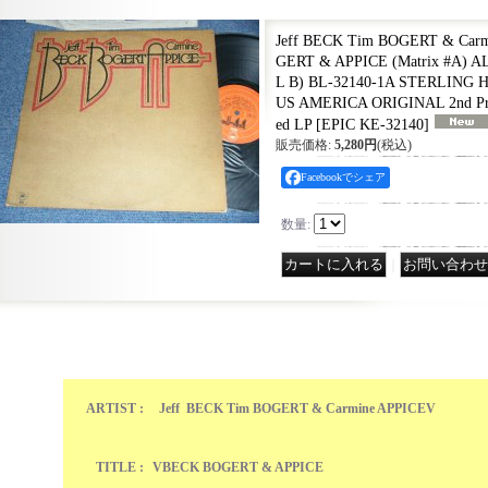
Jeff BECK Tim BOGERT & Car
GERT & APPICE (Matrix #A) A
L B) BL-32140-1A STERLING HI
US AMERICA ORIGINAL 2nd Pr
ed LP
[
EPIC KE-32140
]
販売価格
:
5,280円
(税込)
Facebookでシェア
数量
:
｜
ARTIST :
Jeff BECK Tim BOGERT & Carmine APPICEV
TITLE :
VBECK BOGERT & APPICE