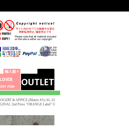
OGERT & APPICE (Matrix #A) AL-32
GINAL 2nd Press "ORANGE Label" U