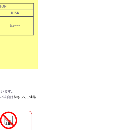
ION
DISK
Ex+++
ています。
たい場合は
前もってご連絡