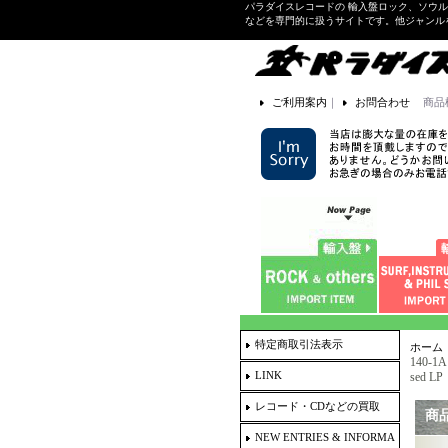
パラダイスレコードの 輸入盤ロック、ソウ
などを専門的に扱うサイトです。他ジャンル
ご利用案内
｜
お問合わせ
商品
特定商取引法表示
ホーム
140-1A
LINK
sed LP
レコード・CDなどの買取
商
NEW ENTRIES & INFORMA