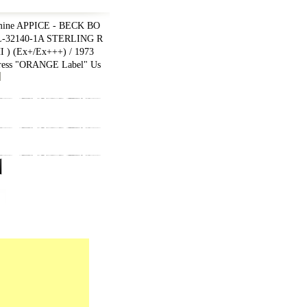
mine APPICE - BECK BO
L-32140-1A STERLING R
 ) (Ex+/Ex+++) / 1973
ess "ORANGE Label" Us