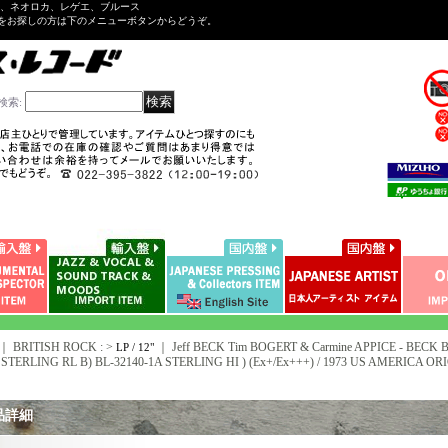
ル、ネオロカ、レゲエ、ブルース
をお探しの方は下のメニューボタンからどうぞ。
検索
:
｜ BRITISH ROCK : >
｜
Jeff BECK Tim BOGERT & Carmine APPICE - BECK B
LP / 12"
 STERLING RL B) BL-32140-1A STERLING HI ) (Ex+/Ex+++) / 1973 US AMERICA ORI
品詳細