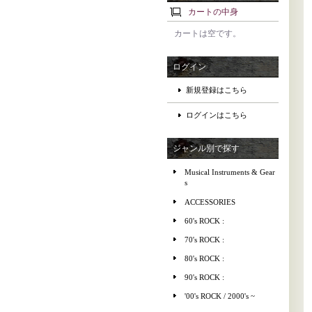
カートの中身
カートは空です。
ログイン
新規登録はこちら
ログインはこちら
ジャンル別で探す
Musical Instruments & Gear
s
ACCESSORIES
60's ROCK :
70's ROCK :
80's ROCK :
90's ROCK :
'00's ROCK / 2000's ~