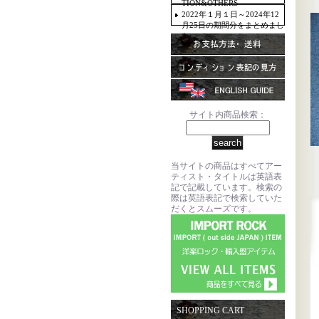
TION&OTHERS
2022年１月１日～2024年12
月25日の期間分をまとめまし
た。
サイト内商品検索：
当サイトの商品はすべてアー
ティスト・タイトルは英語表
記で記載しています。検索の
際は英語表記で検索していた
だくとスムーズです。
SHOPPING CART