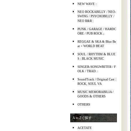
NEW WAVE :
NEO ROCKABILLY / NEO-
SWING / PSYCHOBILLY /
NEO R&R :
PUNK / GARAGE / HARDC
ORE / PUB ROCK ;
REGGAE & SKA & Blue Be
at + WORLD BEAT
SOUL / RHYTHM & BLUE
S : BLACK MUSIC
SINGER-SONGWRITER / F
OLK / TRAD. :
SoundTrack / Original Cast :
ROCK, SOUL VA
MUSIC MEMORABILIA /
GOODS & OTHERS
OTHERS
A to Zで探す
ACETATE