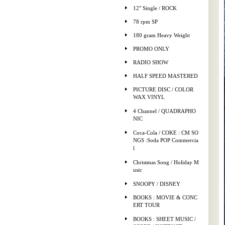
12" Single / ROCK
78 rpm SP
180 gram Heavy Weight
PROMO ONLY
RADIO SHOW
HALF SPEED MASTERED
PICTURE DISC / COLOR
WAX VINYL
4 Channel / QUADRAPHO
NIC
Coca-Cola / COKE : CM SO
NGS :Soda POP Commercia
l
Christmas Song / Holiday M
usic
SNOOPY / DISNEY
BOOKS : MOVIE & CONC
ERT TOUR
BOOKS : SHEET MUSIC /