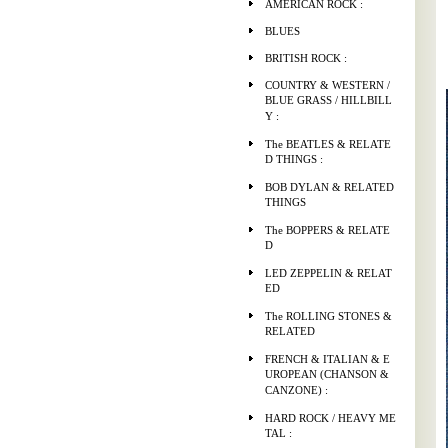
AMERICAN ROCK :
BLUES
BRITISH ROCK :
COUNTRY & WESTERN /
BLUE GRASS / HILLBILL
Y :
The BEATLES & RELATE
D THINGS :
BOB DYLAN & RELATED
THINGS
The BOPPERS & RELATE
D
LED ZEPPELIN & RELAT
ED
The ROLLING STONES &
RELATED
FRENCH & ITALIAN & E
UROPEAN (CHANSON &
CANZONE) :
HARD ROCK / HEAVY ME
TAL :