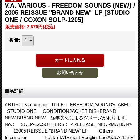
V.A. VARIOUS - FREEDOM SOUNDS (NEW) /
2005 REISSUE "BRAND NEW" LP
[STUDIO
ONE / COXON SOLP-1205]
販売価格
:
7,579円
(税込)
数量
:
商品詳細
ARTIST : v.a. Various ‎ TITLE : FREEDOM SOUNDSLABEL :
STUDIO ONE CONDITIONJACKET DISKBRAND
NEW BRAND NEW 経年劣化によるダメージがあります。
No. : SOLP-1205OTHERS : <RELEASE INFORMATION>
12005 REISSUE "BRAND NEW" LP Others
Information TracklistA1Ernest Ranglin–Lee ArabA2Larry