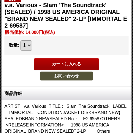
v.a. Various ‎- Slam 'The Soundtrack'
(SEALED) / 1998 US AMERICA ORIGINAL
"BRAND NEW SEALED" 2-LP
[IMMORTAL E
2 69587]
販売価格
:
14,080円
(税込)
数量
:
商品詳細
ARTIST : v.a. Various ‎ TITLE : Slam 'The Soundtrack' LABEL
: IMMORTAL CONDITIONJACKET DISKBRAND NEW}
SEALEDBRAND NEWSEALED No. : E2 69587OTHERS :
<RELEASE INFORMATION> 1998 US AMERICA
ORIGINAL "BRAND NEW SEALED" 2-LP Others