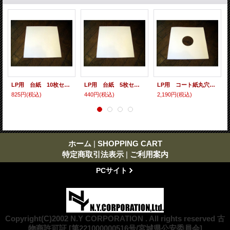
LP用 台紙 10枚セット
LP用 台紙 5枚セット
LP用 コート紙丸穴ジャケ 10枚セット
825円
(税込)
440円
(税込)
2,190円
(税込)
ホーム
|
SHOPPING CART
特定商取引法表示
|
ご利用案内
PCサイト
Copyright(C)2002 N.Y CORPORATION . All rights reserved 古
物商許可証 [第221000000516号/宮城県公安委員会]