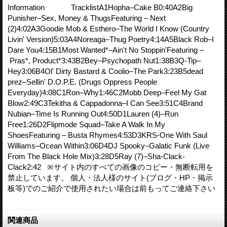
Information TracklistA1Hopha–Cake B0:40A2Big
Punisher–Sex, Money & ThugsFeaturing – Next
(2)4:02A3Goodie Mob & Esthero–The World I Know (Country
Livin' Version)5:03A4Noreaga–Thug Poetry4:14A5Black Rob–I
Dare You4:15B1Most Wanted*–Ain't No Stoppin'Featuring –
Pras*, Product*3:43B2Bey–Psychopath Nut1:38B3Q-Tip–
Hey3:06B4Ol' Dirty Bastard & Coolio–The Park3:23B5dead
prez–Sellin' D.O.P.E. (Drugs Oppress People
Everyday)4:08C1Ron–Why1:46C2Mobb Deep–Feel My Gat
Blow2:49C3Tekitha & Cappadonna–I Can See3:51C4Brand
Nubian–Time Is Running Out4:50D1Lauren (4)–Run
Free1:26D2Flipmode Squad–Take A Walk In My
ShoesFeaturing – Busta Rhymes4:53D3KRS-One With Saul
Williams–Ocean Within3:06D4DJ Spooky–Galatic Funk (Live
From The Black Hole Mix)3:28D5Ray (7)–Sha-Clack-
Clack2:42 ※サイト内のすべての画像のコピー・無断転用を
禁止しています。 個人・法人様のサイト(ブログ・HP・掲示
板等)でのご紹介で使用されたい場合は前もってご連絡下さい
関連商品