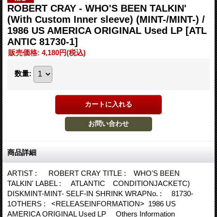
ROBERT CRAY - WHO'S BEEN TALKIN'
(With Custom Inner sleeve) (MINT-/MINT-) /
1986 US AMERICA ORIGINAL Used LP
[ATL
ANTIC 81730-1]
販売価格
:
4,180円
(税込)
数量
:
商品詳細
ARTIST : ROBERT CRAY TITLE : WHO'S BEEN
TALKIN' LABEL : ATLANTIC CONDITIONJACKETC)
DISKMINT-MINT- SELF-IN SHRINK WRAPNo. : 81730-
1OTHERS : <RELEASEINFORMATION> 1986 US
AMERICA ORIGINAL Used LP Others Information