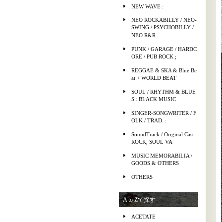
NEW WAVE :
NEO ROCKABILLY / NEO-
SWING / PSYCHOBILLY /
NEO R&R :
PUNK / GARAGE / HARDC
ORE / PUB ROCK ;
REGGAE & SKA & Blue Be
at + WORLD BEAT
SOUL / RHYTHM & BLUE
S : BLACK MUSIC
SINGER-SONGWRITER / F
OLK / TRAD. :
SoundTrack / Original Cast :
ROCK, SOUL VA
MUSIC MEMORABILIA /
GOODS & OTHERS
OTHERS
A to Zで探す
ACETATE