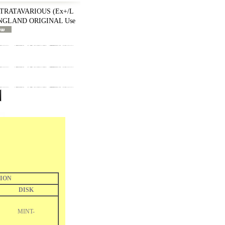
TRATAVARIOUS (Ex+/L
 ENGLAND ORIGINAL Use
ION
DISK
MINT-