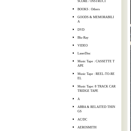
SCORE / INSTRUCT
BOOKS : Others
GOODS & MEMORABILI
A
DVD
Blu-Ray
VIDEO
LaserDisc
Music Tape : CASSETTE T
APE
Music Tape : REEL-TO-RE
EL
Music Tape: 8 TRACK CAR
TRIDGE TAPE
A
ABBA & RELAITED THIN
GS
AC/DC
AEROSMITH