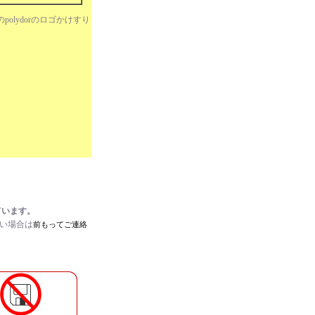
olydorのロゴかけすり
。
ています。
たい場合は
前もってご連絡