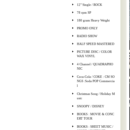
12" Single / ROCK
78 rpm SP
180 gram Heavy Weight
PROMO ONLY
RADIO SHOW
HALF SPEED MASTERED
PICTURE DISC / COLOR
WAX VINYL
4 Channel / QUADRAPHO
NIC
Coca-Cola / COKE : CM SO
NGS :Soda POP Commercia
l
Christmas Song / Holiday M
usic
SNOOPY / DISNEY
BOOKS : MOVIE & CONC
ERT TOUR
BOOKS : SHEET MUSIC /