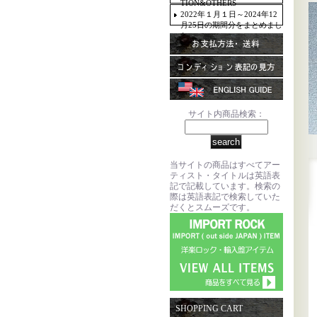
TION&OTHERS
2022年１月１日～2024年12
月25日の期間分をまとめまし
た。
サイト内商品検索：
当サイトの商品はすべてアー
ティスト・タイトルは英語表
記で記載しています。検索の
際は英語表記で検索していた
だくとスムーズです。
SHOPPING CART