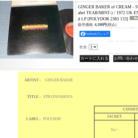
GINGER BAKER of CREAM - S
abel TEAR/MINT-) / 1972 UK
d LP
[
POLYDOR 2383 133
]
販売価格
:
4,180円
(税込)
Facebookでシェア
数量
:
｜
ARTIST :
GINGER BAKER
TITLE :
STRATAVARIOUS
CONDIT
JACKET
LABEL :
POLYDOR
Ex+