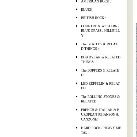
AMERICAN ROCK :
BLUES
BRITISH ROCK :
COUNTRY & WESTERN /
BLUE GRASS / HILLBILL
Y :
The BEATLES & RELATE
D THINGS :
BOB DYLAN & RELATED
THINGS
The BOPPERS & RELATE
D
LED ZEPPELIN & RELAT
ED
The ROLLING STONES &
RELATED
FRENCH & ITALIAN & E
UROPEAN (CHANSON &
CANZONE) :
HARD ROCK / HEAVY ME
TAL :