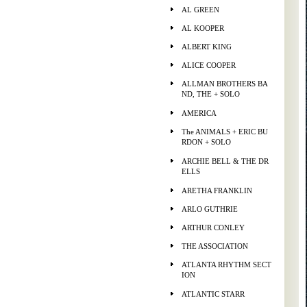
AL GREEN
AL KOOPER
ALBERT KING
ALICE COOPER
ALLMAN BROTHERS BA
ND, THE + SOLO
AMERICA
The ANIMALS + ERIC BU
RDON + SOLO
ARCHIE BELL & THE DR
ELLS
ARETHA FRANKLIN
ARLO GUTHRIE
ARTHUR CONLEY
THE ASSOCIATION
ATLANTA RHYTHM SECT
ION
ATLANTIC STARR