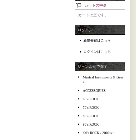
カートの中身
カートは空です。
ログイン
新規登録はこちら
ログインはこちら
ジャンル別で探す
Musical Instruments & Gear
s
ACCESSORIES
60's ROCK :
70's ROCK :
80's ROCK :
90's ROCK :
'00's ROCK / 2000's ~