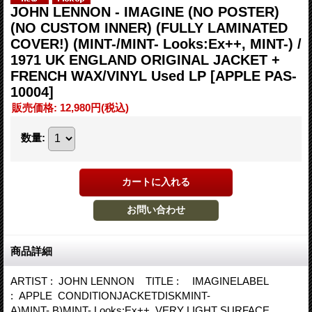
JOHN LENNON - IMAGINE (NO POSTER)
(NO CUSTOM INNER) (FULLY LAMINATED
COVER!) (MINT-/MINT- Looks:Ex++, MINT-) /
1971 UK ENGLAND ORIGINAL JACKET +
FRENCH WAX/VINYL Used LP
[APPLE PAS-
10004]
販売価格
:
12,980円
(税込)
数量
:
商品詳細
ARTIST : JOHN LENNON TITLE : IMAGINELABEL
: APPLE CONDITIONJACKETDISKMINT-
A)MINT- B)MINT- Looks:Ex++ VERY LIGHT SURFACE