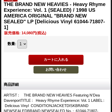
THE BRAND NEW HEAVIES - Heavy Rhyme
Experience: Vol. 1 (SEALED) / 1998 US
AMERICA ORIGINAL "BRAND NEW
SEALED" LP
[Delicious Vinyl 61044-71807-
1]
販売価格
:
14,080円
(税込)
数量
:
商品詳細
ARTIST : THE BRAND NEW HEAVIES Featuring N'Dea
DavenportTITLE : Heavy Rhyme Experience: Vol. 1 LABEL :
Delicious Vinyl CONDITIONJACKETDISKBRAND
NEWSEALEDBRAND NEWSEALED No. : 61044-71807-