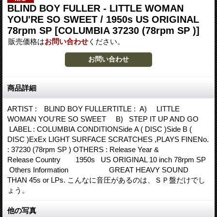
BLIND BOY FULLER - LITTLE WOMAN
YOU'RE SO SWEET / 1950s US ORIGINAL
78rpm SP
[COLUMBIA 37230 (78rpm SP )]
販売価格は
お問い合わせ
ください。
商品詳細
ARTIST : BLIND BOY FULLERTITLE : A) LITTLE
WOMAN YOU'RE SO SWEET B) STEP IT UP AND GO
LABEL : COLUMBIA CONDITIONSide A ( DISC )Side B (
DISC )ExEx LIGHT SURFACE SCRATCHES ,PLAYS FINENo.
: 37230 (78rpm SP ) OTHERS : Release Year &
Release Country 1950s US ORIGINAL 10 inch 78rpm SP
Others Information GREAT HEAVY SOUND
THAN 45s or LPs. こんなに音圧があるのは、ＳＰ盤だけでし
ょう。
他の写真