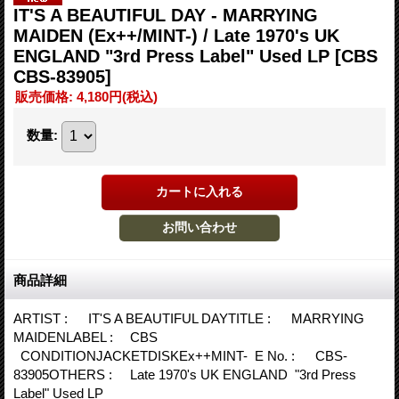
IT'S A BEAUTIFUL DAY - MARRYING
MAIDEN (Ex++/MINT-) / Late 1970's UK
ENGLAND "3rd Press Label" Used LP
[CBS
CBS-83905]
販売価格
:
4,180円
(税込)
数量
:
商品詳細
ARTIST : IT'S A BEAUTIFUL DAYTITLE : MARRYING
MAIDENLABEL : CBS
CONDITIONJACKETDISKEx++MINT- E No. : CBS-
83905OTHERS : Late 1970's UK ENGLAND "3rd Press
Label" Used LP