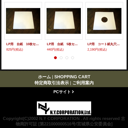
LP用 台紙 10枚セット
LP用 台紙 5枚セット
LP用 コート紙丸穴ジャケ 10枚セット
825円
(税込)
440円
(税込)
2,190円
(税込)
ホーム
|
SHOPPING CART
特定商取引法表示
|
ご利用案内
PCサイト
Copyright(C)2002 N.Y CORPORATION . All rights reserved 古
物商許可証 [第221000000516号/宮城県公安委員会]