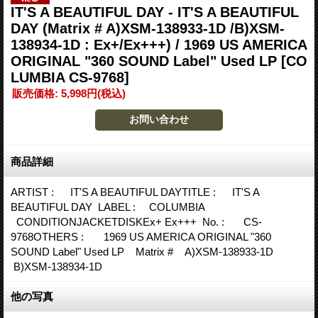
IT'S A BEAUTIFUL DAY - IT'S A BEAUTIFUL
DAY (Matrix # A)XSM-138933-1D /B)XSM-
138934-1D : Ex+/Ex+++) / 1969 US AMERICA
ORIGINAL "360 SOUND Label" Used LP
[CO
LUMBIA CS-9768]
販売価格
:
5,998円
(税込)
商品詳細
ARTIST : IT'S A BEAUTIFUL DAYTITLE : IT'S A
BEAUTIFUL DAY LABEL : COLUMBIA
CONDITIONJACKETDISKEx+ Ex+++ No. : CS-
9768OTHERS : 1969 US AMERICA ORIGINAL "360
SOUND Label" Used LP Matrix # A)XSM-138933-1D
B)XSM-138934-1D
他の写真