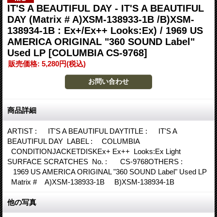
IT'S A BEAUTIFUL DAY - IT'S A BEAUTIFUL
DAY (Matrix # A)XSM-138933-1B /B)XSM-
138934-1B : Ex+/Ex++ Looks:Ex) / 1969 US
AMERICA ORIGINAL "360 SOUND Label"
Used LP
[COLUMBIA CS-9768]
販売価格
:
5,280円
(税込)
商品詳細
ARTIST : IT'S A BEAUTIFUL DAYTITLE : IT'S A
BEAUTIFUL DAY LABEL : COLUMBIA
CONDITIONJACKETDISKEx+ Ex++ Looks:Ex Light
SURFACE SCRATCHES No. : CS-9768OTHERS :
1969 US AMERICA ORIGINAL "360 SOUND Label" Used LP
Matrix # A)XSM-138933-1B B)XSM-138934-1B
他の写真