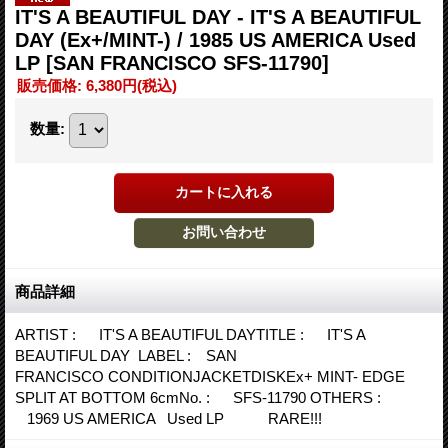
IT'S A BEAUTIFUL DAY - IT'S A BEAUTIFUL
DAY (Ex+/MINT-) / 1985 US AMERICA Used
LP
[SAN FRANCISCO SFS-11790]
販売価格
:
6,380円
(税込)
数量
:
商品詳細
ARTIST : IT'S A BEAUTIFUL DAYTITLE : IT'S A
BEAUTIFUL DAY LABEL : SAN
FRANCISCO CONDITIONJACKETDISKEx+ MINT- EDGE
SPLIT AT BOTTOM 6cmNo. : SFS-11790 OTHERS :
1969 US AMERICA Used LP RARE!!!