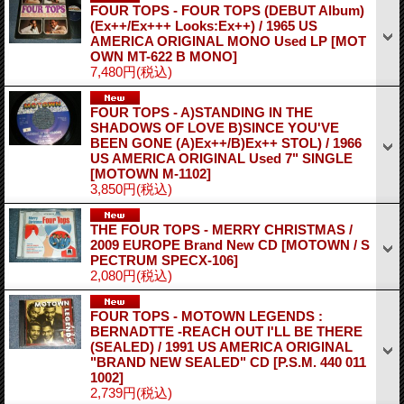
FOUR TOPS - FOUR TOPS (DEBUT Album)
(Ex++/Ex+++ Looks:Ex++) / 1965 US
AMERICA ORIGINAL MONO Used LP
[MOT
OWN MT-622 B MONO]
7,480円
(税込)
FOUR TOPS - A)STANDING IN THE
SHADOWS OF LOVE B)SINCE YOU'VE
BEEN GONE (A)Ex++/B)Ex++ STOL) / 1966
US AMERICA ORIGINAL Used 7" SINGLE
[MOTOWN M-1102]
3,850円
(税込)
THE FOUR TOPS - MERRY CHRISTMAS /
2009 EUROPE Brand New CD
[MOTOWN / S
PECTRUM SPECX-106]
2,080円
(税込)
FOUR TOPS - MOTOWN LEGENDS :
BERNADTTE -REACH OUT I'LL BE THERE
(SEALED) / 1991 US AMERICA ORIGINAL
"BRAND NEW SEALED" CD
[P.S.M. 440 011
1002]
2,739円
(税込)