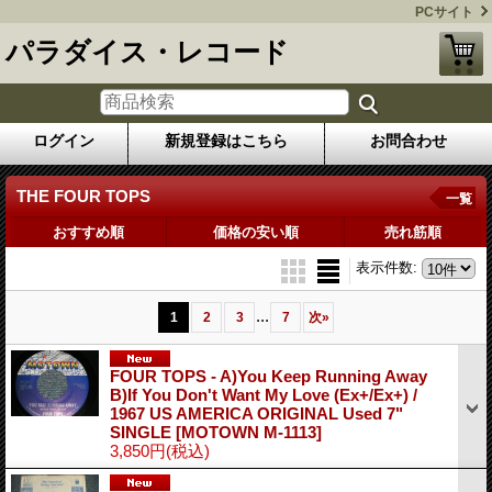
PCサイト
パラダイス・レコード
ログイン
新規登録はこちら
お問合わせ
THE FOUR TOPS
一覧
おすすめ順
価格の安い順
売れ筋順
表示件数
:
...
1
2
3
7
次
»
FOUR TOPS - A)You Keep Running Away
B)If You Don't Want My Love (Ex+/Ex+) /
1967 US AMERICA ORIGINAL Used 7"
SINGLE
[MOTOWN M-1113]
3,850円
(税込)