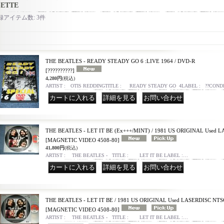
SETTE
録アイテム数
:
3件
THE BEATLES - READY STEADY GO 6 :LIVE 1964 / DVD-R
[??????????]
4,280円
(税込)
ARTIST : OTIS REDDINGTITLE : READY STEADY GO 4LABEL : ??COND
｜
｜
THE BEATLES - LET IT BE (Ex+++/MINT) / 1981 US ORIGINAL Used
[MAGNETIC VIDEO 4508-80]
41,800円
(税込)
ARTIST : THE BEATLES - TITLE : LET IT BE LABEL :…
｜
｜
THE BEATLES - LET IT BE / 1981 US ORIGINAL Used LASERDISC NT
[MAGNETIC VIDEO 4508-80]
ARTIST : THE BEATLES - TITLE : LET IT BE LABEL :…