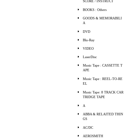
SCORE / INSTRUCT
BOOKS : Others
GOODS & MEMORABILI
A
DVD
Blu-Ray
VIDEO
LaserDisc
Music Tape : CASSETTE T
APE
Music Tape : REEL-TO-RE
EL
Music Tape: 8 TRACK CAR
TRIDGE TAPE
A
ABBA & RELAITED THIN
GS
AC/DC
AEROSMITH