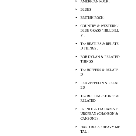
AMERICAN ROCK :
BLUES
BRITISH ROCK :
COUNTRY & WESTERN /
BLUE GRASS / HILLBILL
Y :
The BEATLES & RELATE
D THINGS :
BOB DYLAN & RELATED
THINGS
The BOPPERS & RELATE
D
LED ZEPPELIN & RELAT
ED
The ROLLING STONES &
RELATED
FRENCH & ITALIAN & E
UROPEAN (CHANSON &
CANZONE) :
HARD ROCK / HEAVY ME
TAL :