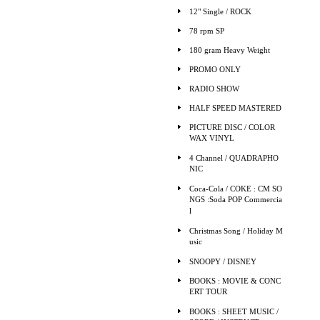
12" Single / ROCK
78 rpm SP
180 gram Heavy Weight
PROMO ONLY
RADIO SHOW
HALF SPEED MASTERED
PICTURE DISC / COLOR
WAX VINYL
4 Channel / QUADRAPHO
NIC
Coca-Cola / COKE : CM SO
NGS :Soda POP Commercia
l
Christmas Song / Holiday M
usic
SNOOPY / DISNEY
BOOKS : MOVIE & CONC
ERT TOUR
BOOKS : SHEET MUSIC /