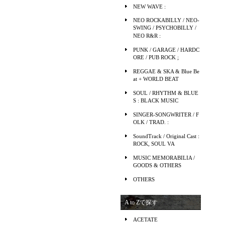
NEW WAVE :
NEO ROCKABILLY / NEO-
SWING / PSYCHOBILLY /
NEO R&R :
PUNK / GARAGE / HARDC
ORE / PUB ROCK ;
REGGAE & SKA & Blue Be
at + WORLD BEAT
SOUL / RHYTHM & BLUE
S : BLACK MUSIC
SINGER-SONGWRITER / F
OLK / TRAD. :
SoundTrack / Original Cast :
ROCK, SOUL VA
MUSIC MEMORABILIA /
GOODS & OTHERS
OTHERS
A to Zで探す
ACETATE