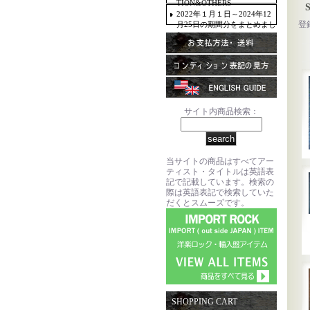
TION&OTHERS
2022年１月１日～2024年12
登
月25日の期間分をまとめまし
た。
サイト内商品検索：
当サイトの商品はすべてアー
ティスト・タイトルは英語表
記で記載しています。検索の
際は英語表記で検索していた
だくとスムーズです。
SHOPPING CART