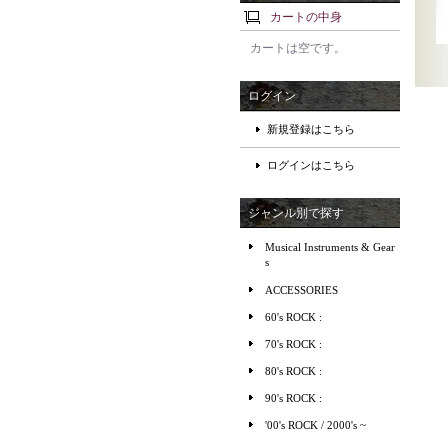
カートの中身
カートは空です。
ログイン
新規登録はこちら
ログインはこちら
ジャンル別で探す
Musical Instruments & Gear
s
ACCESSORIES
60's ROCK :
70's ROCK :
80's ROCK :
90's ROCK :
'00's ROCK / 2000's ~