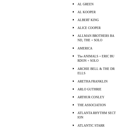
AL GREEN
AL KOOPER
ALBERT KING
ALICE COOPER
ALLMAN BROTHERS BA
ND, THE + SOLO
AMERICA
The ANIMALS + ERIC BU
RDON + SOLO
ARCHIE BELL & THE DR
ELLS
ARETHA FRANKLIN
ARLO GUTHRIE
ARTHUR CONLEY
THE ASSOCIATION
ATLANTA RHYTHM SECT
ION
ATLANTIC STARR